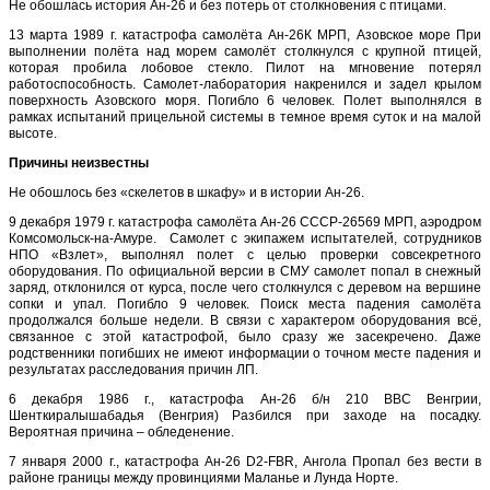
Не обошлась история Ан-26 и без потерь от столкновения с птицами.
13 марта 1989 г. катастрофа самолёта Ан-26К МРП, Азовское море При
выполнении полёта над морем самолёт столкнулся с крупной птицей,
которая пробила лобовое стекло. Пилот на мгновение потерял
работоспособность. Самолет-лаборатория накренился и задел крылом
поверхность Азовского моря. Погибло 6 человек. Полет выполнялся в
рамках испытаний прицельной системы в темное время суток и на малой
высоте.
Причины неизвестны
Не обошлось без «скелетов в шкафу» и в истории Ан-26.
9 декабря 1979 г. катастрофа самолёта Ан-26 СССР-26569 МРП, аэродром
Комсомольск-на-Амуре. Самолет с экипажем испытателей, сотрудников
НПО «Взлет», выполнял полет с целью проверки совсекретного
оборудования. По официальной версии в СМУ самолет попал в снежный
заряд, отклонился от курса, после чего столкнулся с деревом на вершине
сопки и упал. Погибло 9 человек. Поиск места падения самолёта
продолжался больше недели. В связи с характером оборудования всё,
связанное с этой катастрофой, было сразу же засекречено. Даже
родственники погибших не имеют информации о точном месте падения и
результатах расследования причин ЛП.
6 декабря 1986 г., катастрофа Ан-26 б/н 210 ВВС Венгрии,
Шенткиралышабадья (Венгрия) Разбился при заходе на посадку.
Вероятная причина – обледенение.
7 января 2000 г., катастрофа Ан-26 D2-FBR, Ангола Пропал без вести в
районе границы между провинциями Маланье и Лунда Норте.