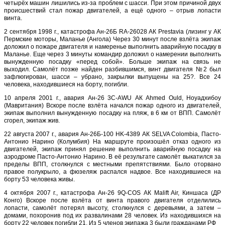
четырёх машин лишились из-за проблем с шасси. При этом причиной двух
происшествий стал пожар двигателей, а ещё одного – отрыв лопасти
винта.
2 сентября 1998 г., катастрофа Ан-26Б RA-26028 АК Prestavia (лизинг у АК
Пермские моторы, Маланье (Ангола) Через 30 минут после взлёта экипаж
доложил о пожаре двигателя и намеренье выполнить аварийную посадку в
Маланье. Еще через 3 минуты командир доложил о намерении выполнить
вынужденную посадку «перед собой». Больше экипаж на связь не
выходил. Самолёт позже найден разбившимся, винт двигателя №2 был
зафлюгирован, шасси – убрано, закрылки выпущены на 25?. Все 24
человека, находившиеся на борту, погибли.
10 апреля 2001 г., авария Ан-26 3C-AWU АК Ahmed Ould, Ноуадхибоу
(Мавритания) Вскоре после взлёта начался пожар одного из двигателей,
экипаж выполнил вынужденную посадку на пляж, в 6 км от ВПП. Самолёт
сгорел, экипаж жив.
22 августа 2007 г., авария Ан-26Б-100 HK-4389 АК SELVA Colombia, Пасто-
Антонио Нарино (Колумбия) На маршруте произошёл отказ одного из
двигателей, экипаж принял решение выполнить аварийную посадку на
аэродроме Пасто-Антонио Нарино. В её результате самолёт выкатился за
пределы ВПП, столкнулся с местными препятствиями. Было оторвано
правое полукрыло, а фюзеляж распался надвое. Все находившиеся на
борту 53 человека живы.
4 октября 2007 г., катастрофа Ан-26 9Q-COS АК Malift Air, Киншаса (ДР
Конго) Вскоре после взлёта от винта правого двигателя отделились
лопасти, самолёт потерял высоту, столкнулся с деревьями, а затем –
домами, похоронив под их развалинами 28 человек. Из находившихся на
борту 22 человек погибли 21. Из 5 членов экипажа 3 были гражданами РФ