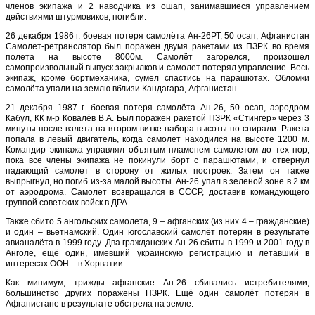
членов экипажа и 2 наводчика из ошап, занимавшиеся управлением
действиями штурмовиков, погибли.
26 декабря 1986 г. боевая потеря самолёта Ан-26РТ, 50 осап, Афганистан
Самолет-ретранслятор был поражен двумя ракетами из ПЗРК во время
полета на высоте 8000м. Самолёт загорелся, произошел
самопроизвольный выпуск закрылков и самолет потерял управление. Весь
экипаж, кроме бортмеханика, сумел спастись на парашютах. Обломки
самолёта упали на землю вблизи Кандагара, Афганистан.
21 декабря 1987 г. боевая потеря самолёта Ан-26, 50 осап, аэродром
Кабул, КК м-р Ковалёв В.А. Был поражен ракетой ПЗРК «Стингер» через 3
минуты после взлета на втором витке набора высоты по спирали. Ракета
попала в левый двигатель, когда самолет находился на высоте 1200 м.
Командир экипажа управлял объятым пламенем самолетом до тех пор,
пока все члены экипажа не покинули борт с парашютами, и отвернул
падающий самолет в сторону от жилых построек. Затем он также
выпрыгнул, но погиб из-за малой высоты. Ан-26 упал в зеленой зоне в 2 км
от аэродрома. Самолет возвращался в СССР, доставив командующего
группой советских войск в ДРА.
Также сбито 5 ангольских самолета, 9 – афганских (из них 4 – гражданские)
и один – вьетнамский. Один югославский самолёт потерян в результате
авианалёта в 1999 году. Два гражданских Ан-26 сбиты в 1999 и 2001 году в
Анголе, ещё один, имевший украинскую регистрацию и летавший в
интересах ООН – в Хорватии.
Как минимум, трижды афганские Ан-26 сбивались истребителями,
большинство других поражены ПЗРК. Ещё один самолёт потерян в
Афганистане в результате обстрела на земле.