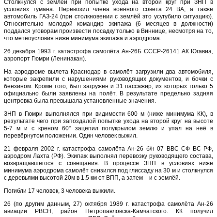
Столкнулся с землёй при попытке ухода на второй круг при ЗНП в
условиях тумана. Перевозил члена военного совета 24 ВА, а также
автомобиль ГАЗ-24 (при столкновении с землёй это усугубило ситуацию).
Относительно молодой командир экипажа (6 месяцев в должности)
поддался уговорам произвести посадку только в Виннице, несмотря на то,
что метеоусловия ниже минимума экипажа и аэродрома.
26 декабря 1993 г. катастрофа самолёта Ан-26Б CCCP-26141 АК Югавиа,
аэропорт Гюмри (Ленинакан).
На аэродроме вылета Краснодар в самолёт загрузили два автомобиля,
которые закрепили с нарушениями руководящих документов, и бочки с
бензином. Кроме того, был загружен и 31 пассажир, из которых только 5
официально были заявлены на полёт. В результате предельно задняя
центровка была превышала установленные значения.
ЗНП в Гюмри выполнялся при видимости 600 м (ниже минимума КК), в
результате чего при запоздалой попытке ухода на второй круг на высоте
5-7 м и с креном 60° зацепил полукрылом землю и упал на неё в
перевёрнутом положении. Один человек выжил.
21 февраля 2002 г. катастрофа самолёта Ан-26 б/н 07 ВВС СФ ВС РФ,
аэродром Лахта (РФ). Экипаж выполнял перевозку руководящего состава,
возвращавшегося с совещания. В процессе ЗНП в условиях ниже
минимума аэродрома самолёт снизился под глиссаду на 30 м и столкнулся
с деревьями высотой 20м в 1.5 км от ВПП, а затем – и с землёй.
Погибли 17 человек, 3 человека выжили.
26 (по другим данным, 27) октября 1989 г. катастрофа самолёта Ан-26
авиации РВСН, район Петропавловска-Камчатского. КК получил