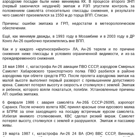
аэродроме посадки были ниже минимума КК. В процессе второго ЗНП
(первый закончился неудачей) экипаж и РЗП упустили контроль за
положением самолёта относительно глиссады снижения, в результате
чего самолёт приземлился за 1550 м до торца ВПП. Списан.
Причины: ошибки экипажа и ГРП, недостатки в метеорологическом
обеспечении.
Ещё, как минимум дважды, в 1993 году в Мозамбике и в 2003 году в ДР
Конго Ан-26 ошибочно приземлялись вне ВПП.
Как и у каждого «крупносерийного» ЛА, Ан-26 теряли и по причине
снижения ниже глиссады в условиях ограниченной видимости, и из-за
преждевременного снижения.
18 мая 1984 г., катастрофа Ан-26 авиации ПВО СССР, аэродром Смирных
Самолет Хабаровского транспортного полка ПВО разбился в районе
аэродрома при облете средств РТО. После пролета аэродрома экипаж на
малой высоте выполнил первый разворот с превышением допустимого
крена. Самолет потерял высоту и скорость и столкнулся с землей. Экипаж
и ребенок, которого взяли покататься, погибли. Установленные причины
АП: ошибка экипажа.
6 февраля 1986 г. авария самолёта Ан-26Б СССР-26095, аэропорт
Саранск. После ночного взлета КВС принял красные огни курсового маяка
и БПРМ за огни заходящего на посадку встречным курсом самолета.
Избегая мнимого столкновения, КВС сделал резкий вираж. Самолет
потерял высоту, столкнулся с землей и разрушился. Экипаж и пассажир
живы.
19 марта 1987 г., катастрофа Ан-26 24 ВА (ОН) ВВС СССР, Винница.