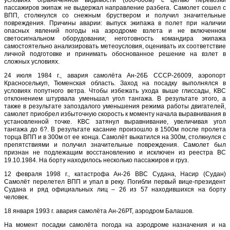
условиях ограниченной видимости (600-800м) с целью перевозки
пассажиров экипаж не выдержал направление разбега. Самолет сошел с
ВПП, столкнулся со снежным бруствером и получил значительные
повреждения. Причины аварии: выпуск экипажа в полет при наличии
опасных явлений погоды на аэродроме взлета и не включенном
светосигнальном оборудовании; неготовность командира экипажа
самостоятельно анализировать метеоусловия, оценивать их соответствие
личной подготовке и принимать обоснованное решение на взлет в
сложных условиях.
24 июля 1984 г., авария самолёта Ан-26Б СССР-26009, аэропорт
Красноселькуп, Тюменская область. Заход на посадку выполнялся в
условиях попутного ветра. Чтобы избежать ухода выше глиссады, КВС
отклонением штурвала уменьшал угол тангажа. В результате этого, а
также в результате запоздалого уменьшения режима работы двигателей,
самолет приобрел избыточную скорость к моменту начала выравнивания в
установленной точке. КВС затянул выравнивание, увеличивая угол
тангажа до 6?. В результате касание произошло в 1500м после пролета
торца ВПП и в 300м от ее конца. Самолёт выкатился на 300м, столкнулся с
препятствиями и получил значительные повреждения. Самолет был
признан не подлежащим восстановлению и исключен из реестра ВС
19.10.1984. На борту находилось несколько пассажиров и груз.
12 февраля 1998 г., катастрофа Ан-26 ВВС Судана, Насир (Судан)
Самолёт перелетел ВПП и упал в реку. Погибли первый вице-президент
Судана и ряд официальных лиц – 26 из 57 находившихся на борту
человек.
18 января 1993 г. авария самолёта Ан-26РТ, аэродром Балашов.
На момент посадки самолёта погода на аэродроме назначения и на