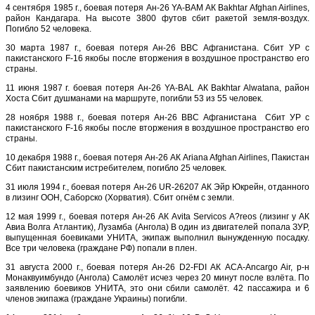
4 сентября 1985 г., боевая потеря Ан-26 YA-BAM АК Bakhtar Afghan Airlines,
район Кандагара. На высоте 3800 футов сбит ракетой земля-воздух.
Погибло 52 человека.
30 марта 1987 г., боевая потеря Ан-26 ВВС Афганистана. Сбит УР с
пакистанского F-16 якобы после вторжения в воздушное пространство его
страны.
11 июня 1987 г. боевая потеря Ан-26 YA-BAL АК Bakhtar Alwatana, район
Хоста Сбит душманами на маршруте, погибли 53 из 55 человек.
28 ноября 1988 г., боевая потеря Ан-26 ВВС Афганистана Сбит УР с
пакистанского F-16 якобы после вторжения в воздушное пространство его
страны.
10 декабря 1988 г., боевая потеря Ан-26 АК Ariana Afghan Airlines, Пакистан
Сбит пакистанским истребителем, погибло 25 человек.
31 июля 1994 г., боевая потеря Ан-26 UR-26207 АК Эйр Юкрейн, отданного
в лизинг ООН, Саборско (Хорватия). Сбит огнём с земли.
12 мая 1999 г., боевая потеря Ан-26 АК Avita Servicos A?reos (лизинг у АК
Авиа Волга Атлантик), Лузамба (Ангола) В один из двигателей попала ЗУР,
выпущенная боевиками УНИТА, экипаж выполнил вынужденную посадку.
Все три человека (граждане РФ) попали в плен.
31 августа 2000 г., боевая потеря Ан-26 D2-FDI АК ACA-Ancargo Air, р-н
Монаквуимбундо (Ангола) Самолёт исчез через 20 минут после взлёта. По
заявлению боевиков УНИТА, это они сбили самолёт. 42 пассажира и 6
членов экипажа (граждане Украины) погибли.