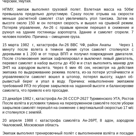
Черский, Якутия.
НПМУ, экипаж выполнял грузовой полет. Взлетная масса на 506кг
превышала предельно допустимую. Сразу после отрыва на скорости
меньше расчетной самолет стал увеличивать угол тан­гажа. Затем на
высоте около 150 м он потерял скорость и вышел на срывной режим.
Потеряв управление, Ан-26 с правым креном перешел в снижение и
рухнул на здание гостиницы аэропорта. Здание и самолет сгорели. 7
человек погибло. Причина – смещение груза.
15 марта 1982 г., катастрофа Ан-26 ВВС ЧФ, район Анапы Через 1
минуту после взлета в темное время суток самолет столкнулся с
деревьями в 1 200 м от торца ВПП и получил повреждения двигателя.
После столкновения экипаж зафлюгировал и выклю­чил левый двигатель,
перевел самолет в набор высоты до 450 м и стал выполнять маневр для
ЗНП на аэродром вылета. Через 6 мин 46 сек, несмотря на действия
экипажа по выдерживанию режима полета, из-за потери устойчивости и
управляемости самолет вошел в штопор, потерял высоту, задел об­
рывистый берег и упал в воду. Причина: невыполнение экипажем
требований РЛЭ по уборке закрылков на заданной вы­соте и балансировке
самолета, что привело к его просадке.
23 декабря 1982 г., катастрофа Ан-26 СССР-2627 Туркменского УГА, Ростов
После взлёта в условиях тумана на перегруженном самолёте после уборки
закрылков самолёт перешёл на снижение с вертикальной скоростью 17 м/с
и столкнулся с землёй.
20 апреля 1988 г. катастрофа самолёта Ан-26РТ, 8 адон, аэродром
Чкаловский, Московская область
Экипаж выполнял тренировочный полёт с выполнением взлёта и посадки