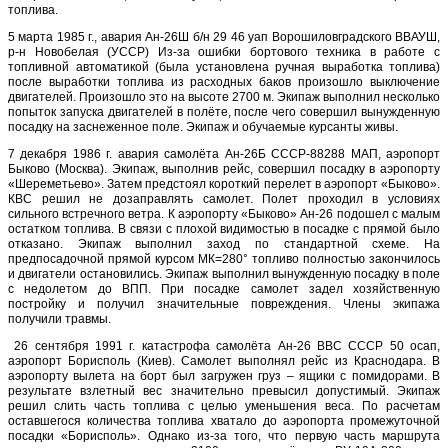
топлива.
5 марта 1985 г., авария Ан-26Ш б/н 29 46 уап Ворошиловградского ВВАУШ,
р-н Новобелая (УССР) Из-за ошибки бортового техника в работе с
топливной автоматикой (была установлена ручная выработка топлива)
после выработки топлива из расходных баков произошло выключение
двигателей. Произошло это на высоте 2700 м. Экипаж выполнил несколько
попыток запуска двигателей в полёте, после чего совершил вынужденную
посадку на заснеженное поле. Экипаж и обучаемые курсанты живы.
7 декабря 1986 г. авария самолёта Ан-26Б СССР-88288 МАП, аэропорт
Быково (Москва). Экипаж, выполнив рейс, совершил посадку в аэропорту
«Шереметьево». Затем предстоял короткий перелет в аэропорт «Быково».
КВС решил не дозаправлять самолет. Полет проходил в условиях
сильного встречного ветра. К аэропорту «Быково» Ан-26 подошел с малым
остатком топлива. В связи с плохой видимостью в посадке с прямой было
отказано. Экипаж выполнил заход по стандартной схеме. На
предпосадочной прямой курсом МК=280° топливо полностью закончилось
и двигатели остановились. Экипаж выполнил вынужденную посадку в поле
с недолетом до ВПП. При посадке самолет задел хозяйственную
постройку и получил значительные повреждения. Члены экипажа
получили травмы.
26 сентября 1991 г. катастрофа самолёта Ан-26 ВВС СССР 50 осап,
аэропорт Борисполь (Киев). Самолет выполнял рейс из Краснодара. В
аэропорту вылета на борт был загружен груз – ящики с помидорами. В
результате взлетный вес значительно превысил допустимый. Экипаж
решил слить часть топлива с целью уменьшения веса. По расчетам
оставшегося количества топлива хватало до аэропорта промежуточной
посадки «Борисполь». Однако из-за того, что первую часть маршрута