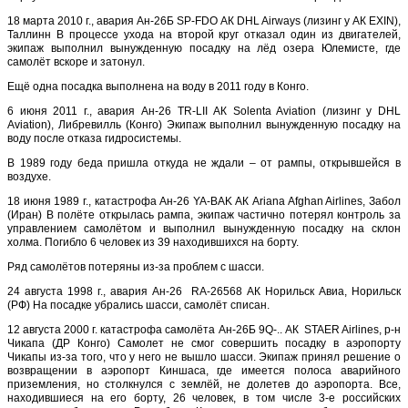
18 марта 2010 г., авария Ан-26Б SP-FDO АК DHL Airways (лизинг у АК EXIN),
Таллинн В процессе ухода на второй круг отказал один из двигателей,
экипаж выполнил вынужденную посадку на лёд озера Юлемисте, где
самолёт вскоре и затонул.
Ещё одна посадка выполнена на воду в 2011 году в Конго.
6 июня 2011 г., авария Ан-26 TR-LII АК Solenta Aviation (лизинг у DHL
Aviation), Либревилль (Конго) Экипаж выполнил вынужденную посадку на
воду после отказа гидросистемы.
В 1989 году беда пришла откуда не ждали – от рампы, открывшейся в
воздухе.
18 июня 1989 г., катастрофа Ан-26 YA-BAK АК Ariana Afghan Airlines, Забол
(Иран) В полёте открылась рампа, экипаж частично потерял контроль за
управлением самолётом и выполнил вынужденную посадку на склон
холма. Погибло 6 человек из 39 находившихся на борту.
Ряд самолётов потеряны из-за проблем с шасси.
24 августа 1998 г., авария Ан-26 RA-26568 АК Норильск Авиа, Норильск
(РФ) На посадке убрались шасси, самолёт списан.
12 августа 2000 г. катастрофа самолёта Ан-26Б 9Q-.. АК STAER Airlines, р-н
Чикапа (ДР Конго) Самолет не смог совершить посадку в аэропорту
Чикапы из-за того, что у него не вышло шасси. Экипаж принял решение о
возвращении в аэропорт Киншаса, где имеется полоса аварийного
приземления, но столкнулся с землёй, не долетев до аэропорта. Все,
находившиеся на его борту, 26 человек, в том числе 3-е российских