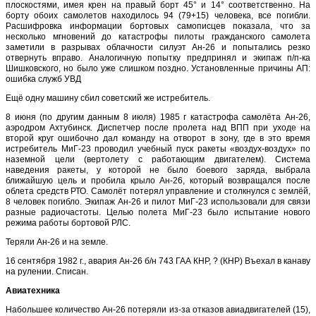
плоскостями, имея крен на правый борт 45° и 14° соответственно. На
борту обоих самолетов находилось 94 (79+15) человека, все погибли.
Расшифровка информации бортовых самописцев показала, что за
несколько мгновений до катастрофы пилоты гражданского самолета
заметили в разрывах облачности силуэт Ан-26 и попытались резко
отвернуть вправо. Аналогичную попытку предпринял и экипаж п/п-ка
Шишковского, но было уже слишком поздно. Установленные причины АП:
ошибка служб УВД
Ещё одну машину сбил советский же истребитель.
8 июня (по другим данным 8 июля) 1985 г катастрофа самолёта Ан-26,
аэродром Ахтубинск. Диспетчер после пролета над ВПП при уходе на
второй круг ошибочно дал команду на отворот в зону, где в это время
истребитель МиГ-23 проводил учебный пуск ракеты «воздух-воздух» по
наземной цели (вертолету с работающим двигателем). Система
наведения ракеты, у которой не было боевого заряда, выбрала
ближайшую цель и пробила крыло Ан-26, который возвращался после
облета средств РТО. Самолёт потерял управление и столкнулся с землёй,
8 человек погибло. Экипаж Ан-26 и пилот МиГ-23 использовали для связи
разные радиочастоты. Целью полета МиГ-23 было испытание нового
режима работы бортовой РЛС.
Теряли Ан-26 и на земле.
16 сентября 1982 г., авария Ан-26 б/н 743 ГАА КНР, ? (КНР) Въехал в канаву
на рулении. Списан.
Авиатехника
Набольшее количество Ан-26 потеряли из-за отказов авиадвигателей (15),