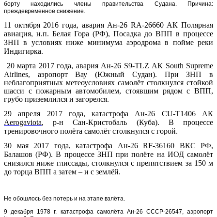
борту находились члены правительства Судана. Причина:
преждевременное снижение.
11 октября 2016 года, авария Ан-26
RA-26660 АК Полярная
авиация, н.п. Белая Гора (РФ),
Посадка до ВПП в процессе
ЗНП в условиях ниже минимума аэродрома в пойме реки
Индигирка.
20 марта 2017 года, авария Ан-26
S
9-
TLZ
АК
South
Supreme
Airlines
, аэропорт Вау (Южный Судан).
При ЗНП в
неблагоприятных метеоусловиях самолёт столкнулся стойкой
шасси с пожарным автомобилем, стоявшим рядом с ВПП,
грубо приземлился и загорелся.
29 апреля 2017 года, катастрофа Ан-26 CU-T1406 АК
Aerogaviota
, р-н Сан-Кристобаль (Куба).
В процессе
тренировочного полёта самолёт столкнулся с горой.
30 мая 2017 года, катастрофа Ан-26 RF-36160 ВКС РФ,
Балашов (РФ).
В процессе ЗНП при полёте на ИОД самолёт
снизился ниже глиссады, столкнулся с препятствием за 150 м
до торца ВПП а затем – и с землёй.
Не обошлось без потерь и на этапе взлёта.
9 декабря 1978 г. катастрофа самолёта Ан-26 СССР-26547, аэропорт