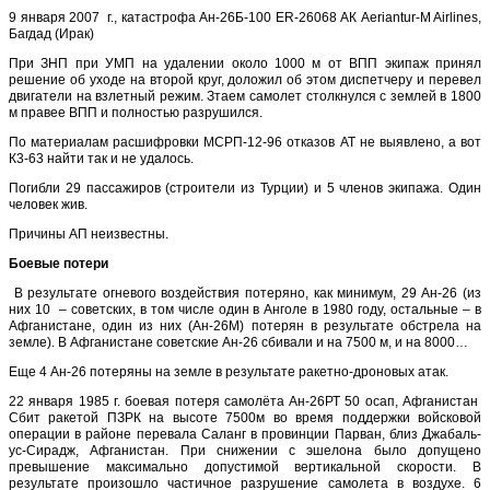
9 января 2007 г., катастрофа Ан-26Б-100 ER-26068 АК Aeriantur-M Airlines,
Багдад (Ирак)
При ЗНП при УМП на удалении около 1000 м от ВПП экипаж принял
решение об уходе на второй круг, доложил об этом диспетчеру и перевел
двигатели на взлетный режим. Зтаем самолет столкнулся с землей в 1800
м правее ВПП и полностью разрушился.
По материалам расшифровки МСРП-12-96 отказов АТ не выявлено, а вот
К3-63 найти так и не удалось.
Погибли 29 пассажиров (строители из Турции) и 5 членов экипажа. Один
человек жив.
Причины АП неизвестны.
Боевые потери
В результате огневого воздействия потеряно, как минимум, 29 Ан-26 (из
них 10 ­ – советских, в том числе один в Анголе в 1980 году, остальные – в
Афганистане, один из них (Ан-26М) потерян в результате обстрела на
земле). В Афганистане советские Ан-26 сбивали и на 7500 м, и на 8000…
Еще 4 Ан-26 потеряны на земле в результате ракетно-дроновых атак.
22 января 1985 г. боевая потеря самолёта Ан-26РТ 50 осап, Афганистан
Сбит ракетой ПЗРК на высоте 7500м во время поддержки войсковой
операции в районе перевала Саланг в провинции Парван, близ Джабаль-
ус-Сирадж, Афганистан. При снижении с эшелона было допущено
превышение максимально допустимой вертикальной скорости. В
результате произошло частичное разрушение самолета в воздухе. 6