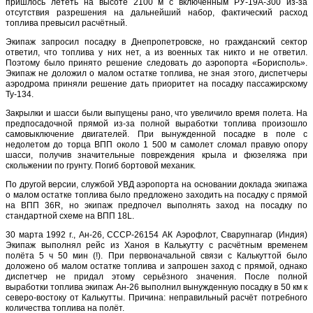
пришлось лететь на высоте 2100 м с включённым РУ-19А-300 из-за
отсутствия разрешения на дальнейший набор, фактический расход
топлива превысил расчётный.
Экипаж запросил посадку в Днепропетровске, но гражданский сектор
ответил, что топлива у них нет, а из военных так никто и не ответил.
Поэтому было принято решение следовать до аэропорта «Борисполь».
Экипаж не доложил о малом остатке топлива, не зная этого, диспетчеры
аэродрома приняли решение дать приоритет на посадку пассажирскому
Ту-134.
Закрылки и шасси были выпущены рано, что увеличило время полета. На
предпосадочной прямой из-за полной выработки топлива произошло
самовыключение двигателей. При вынужденной посадке в поле с
недолетом до торца ВПП около 1 500 м самолет сломал правую опору
шасси, получив значительные повреждения крыла и фюзеляжа при
скольжении по грунту. Погиб бортовой механик.
По другой версии, службой УВД аэропорта на основании доклада экипажа
о малом остатке топлива было предложено заходить на посадку с прямой
на ВПП 36R, но экипаж предпочел выполнять заход на посадку по
стандартной схеме на ВПП 18L.
30 марта 1992 г., Ан-26, СССР-26154 АК Аэрофлот, Сварупнагар (Индия)
Экипаж выполнял рейс из Ханоя в Калькутту с расчётным временем
полёта 5 ч 50 мин (!). При первоначальной связи с Калькуттой было
доложено об малом остатке топлива и запрошен заход с прямой, однако
диспетчер не придал этому серьёзного значения. После полной
выработки топлива экипаж Ан-26 выполнил вынужденную посадку в 50 км к
северо-востоку от Калькутты. Причина: неправильный расчёт потребного
количества топлива на полёт.