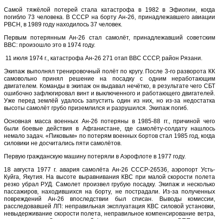
Самой тяжёлой потерей стала катастрофа в 1982 в Эфиопии, когда
погибло 73 человека. В СССР на борту Ан-26, принадлежавшего авиации
РВСН, в 1989 году находилось 37 человек.
Первым потерянным Ан-26 стал самолёт, принадлежавший советским
ВВС: произошло это в 1974 году.
11 июля 1974 г., катастрофа Ан-26 271 отап ВВС СССР, район Рязани.
Экипаж выполнял тренировочный полёт по кругу. После 3-го разворота КК
самовольно принял решение на посадку с одним неработающим
двигателем. Команды в экипаж он выдавал нечётко, в результате чего СБТ
ошибочно зафлюгировал винт и выключенного и работающего двигателей.
Уже перед землёй удалось запустить один из них, но из-за недостатка
высоты самолёт грубо приземлился и разрушился. Экипаж погиб.
Основная масса военных Ан-26 потеряны в 1985-88 гг., причиной чего
были боевые действия в Афганистане, где самолёту-солдату нашлось
немало задач. «Пиковым» по потерям военных бортов стал 1985 год, когда
силовики не досчитались пяти самолётов.
Первую гражданскую машину потеряли в Аэрофлоте в 1977 году.
18 августа 1977 г. авария самолёта Ан-26 СССР-26536, аэропорт Усть-
Куйга, Якутия. На высоте выравнивания КВС при малой скорости полета
резко убрал РУД. Самолет произвел грубую посадку. Экипаж и несколько
пассажиров, находившихся на борту, не пострадали. Из-за полученных
повреждений Ан-26 впоследствии был списан. Выводы комиссии,
расследовавшей ЛП: неправильная эксплуатация КВС силовой установки,
невыдерживание скорости полета, неправильное компенсирование ветра,