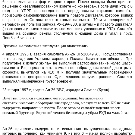
без использования фар и прожекторов. После посадки было принято
решение о незапланированном взлёте «с конвеера». После дачи РУД с 0
град по УПРТ непосредственно перед самым отрывом самолёта
произошло самофлюгирование винта правого двигателя, которое экипаж
не распознал. Он заметил это только на высоте 70 м и предпринял 3
неграмотные попытки запуска РУ-19А-300, а затем – и правого двигателя
(на скорости и высоте значительно меньших указанных в РЛЭ). Самолёт
вышел на срывной режим, столкнулся с крышей дома и упал в пруд.
Погибло 6 человек.
Причина: неграмотная эксплуатация авиатехники.
4 апреля 1995 г. авария самолёта Ан-26 UR-26049 АК Государственная
летная академия Украины, аэропорт Палана, Камчатская область. При
подготовке к взлету экипаж не выполнил растормаживание колес шасси
самолета. В процессе взлета самолет не набрал достаточной для отрыва
скорости, выкатился на 410 м и получил значительные повреждения
фюзеляжа и центроплана. Один человек получил ранения. Самолет
выполнял коммерческие грузоперевозки.
25 января 1997 г., авария
Ан-26 ВВС, аэродром Самара (Кряж)
Взлёт выполнялся в сложных метеоусловиях без включения
светотехнического оборудования аэродрома, в результате чего КК не смог
выдержать направление взлёта. После отрыва самолёт зацепил шасси
снежный бруствер. Бортовой техник без команды убрал РУД на малый газ.
Ан-26 пришлось выдержать и испытания вынужденными посадками,
которых выполнено, как минимум 9, из них 6 – из-за полной выработки