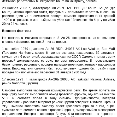
летчиков, работавших в Республике Конго по контракту, погибли.
29 ноября 2003 г., катастрофа Ан-26 9T-TAD ВВС ДР Конго, Бонде (ДР
Конго) Экипаж прервал взлёт, прорулил и попытался взлететь снова. На
разбеге один из пневматиков лопнул, самолёт проскочил ВПП длиной
1400 м и врезался в местный рынок, убив там 13 человек. На борту погибли
20 из 24 человек.
Внешние факторы
Не пожалела матушка-природа и 8 Ан-26, потерянных из-за влияния
внешних факторов (из них 2 – из-за грозы).
1 сентября 1979 г., авария Ан-26 RDPL-34037 АК Lao Aviation, Бан Май
(Таиланд) На борту, кроме 6 членов экипажа, находились 62 девушек-
студенток и 6 родителей, возвращавшихся из СССР. Самолет попал в зону
грозовой деятельности, которую не смог преодолеть. В последующем
было принято решение о посадки на кукурузное поле, экипаж и пассажиры
живы. Впоследствии самолёт был восстановлен, однако был разбит при
посадке при попытке его перегонки 31 января 1980 года.
17 июня 1993 г., катастрофа Ан-26Б 26035 АК Tajikistan National Airlines,
район Чопорти (Грузия)
Самолет выполнял чартерный коммерческий рейс. Во время полета по
маршруту экипаж выполнялся обход грозового фронта, однако на высоте
5100 м са­молет попал в зону сильной турбулентности, потерял
управление и разбился в горном районе Грузии се­вернее Тбилиси. Органы
УВД Тбилиси запретили экипажу облет грозового фронта с юга, в ре­
зультате чего самолет вошел в грозовой фронт, смещавшийся в северном
направлении. Возврат в аэро­порт Батуми был невозможен, т.к. аэропорт