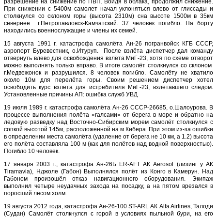
разрешение на снижение по ПВП. Войдя в облака, продолжил снижение.
При снижении с 5400м самолет начал уклоняться влево от глиссады и
столкнулся со склоном горы (высота 2310м) сна высоте 1500м в 35км
севернее г.Петропавловск-Камчатский. 37 человек погибло. На борту
находились военнослужащие и члены их семей.
15 августа 1991 г. катастрофа самолёта Ан-26 погранвойск КГБ СССР,
аэропорт Буревестник, о.Итуруп. После взлёта диспетчер дал команду
отвернуть влево для освобождения взлёта МиГ-23, хотя по схеме отворот
можно выполнять только вправо. В итоге самолёт столкнулся со склоном
г.Медвежонок и разрушился. 8 человек погибло. Самолёту не хватило
около 10м для перелёта горы. Своим решением диспетчер хотел
освободить курс взлета для истребителя МиГ-23, взлетавшего следом.
Установленные причины АП: ошибка служб УВД
19 июля 1989 г. катастрофа самолёта Ан-26 СССР-26685, о.Шалоурова. В
процессе выполнения полёта «галсами» от берега в море и обратно на
ледовую разведку над Восточно-Сибирским морем самолёт столкнулся с
сопкой высотой 145м, расположенной на м.Кибера. При этом из-за ошибки
в определении места самолёта (удаление от берега не 10 км, а 1.2) высота
его полёта составляла 100 м (как для полётов над водной поверхностью).
Погибло 10 человек.
17 января 2003 г., катастрофа Ан-26Б ER-AFT АК Aerosol (лизинг у АК
Tiramavia), Нджоле (Габон) Выполнялся полёт из Конго в Камерун. Над
Габоном произошёл отказ навигационного оборудования. Экипаж
выполнил четыре неудачных захода на посадку, а на пятом врезался в
поросший лесом холм.
19 августа 2012 года, катастрофа Ан-26-100 ST-ARL АК Alfa Airlines, Талоди
(Судан) Самолёт столкнулся с горой в условиях пыльной бури, на его