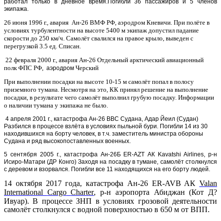
работал только в дневное время.Погибли 36 пассажиров и 5 членов
экипажа.
26 июня 1996 г., авария
Ан-26 ВМФ РФ, аэродром Кневичи. При полёте в
условиях турбулентности на высоте 5400 м экипаж допустил падание
скорости до 250 км/ч. Самолёт свалился на правое крыло, выведен с
перегрузкой 3.5 ед. Списан.
22 февраля 2000 г., авария
Ан-26 Отдельный арктический авиационный
полк ФПС РФ,
Черский
аэродром
При выполнении посадки на высоте 10-15 м самолёт попал в полосу
приземного тумана. Несмотря на это, КК принял решение на выполнение
посадки, в результате чего самолёт выполнил грубую посадку. Информации
о наличии тумана у экипажа не было.
4 апреля 2001 г., катастрофа Ан-26 ВВС Судана, Адар Йеил (Судан)
Разбился в процессе взлёта в условиях пыльной бури. Погибли 14 из 30
находившихся на борту человек, в т.ч. заместитель министра обороны
Судана и ряд высокопоставленных военных.
5 сентября 2005 г., катастрофа Ан-26Б ER-AZT АК Kavatshi Airlines, р-н
Исиро-Матари (ДР Конго) Заходя на посадку в тумане, самолёт столкнулся
с деревом и взорвался. Погибли все 11 находящихся на его борту людей.
14 октября 2017 года, катастрофа Ан-26
ER
-
AVB
АК
Valan
International
Cargo
Charter
, р-н аэропорта Абиджан (Кот Д?
Ивуар).
В процессе ЗНП в условиях грозовой деятельности
самолёт столкнулся с водной поверхностью в 650 м от ВПП.