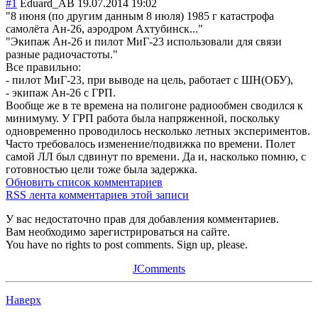
#1
Eduard_AB
19.07.2014 19:02
"8 июня (по другим данным 8 июля) 1985 г катастрофа
самолёта Ан-26, аэродром Ахтубинск..."
"Экипаж Ан-26 и пилот МиГ-23 использовали для связи
разные радиочастоты."
Все правильно:
- пилот МиГ-23, при выводе на цель, работает с ШН(ОБУ),
- экипаж Ан-26 с ГРП.
Вообще же в те времена на полигоне радиообмен сводился к
минимуму. У ГРП работа была напряженной, поскольку
одновременно проводилось несколько летных экспериментов.
Часто требовалось изменение/подвижка по времени. Полет
самой ЛЛ был сдвинут по времени. Да и, насколько помню, с
готовностью цели тоже была задержка.
Обновить список комментариев
RSS лента комментариев этой записи
У вас недостаточно прав для добавления комментариев.
Вам необходимо зарегистрироваться на сайте.
You have no rights to post comments. Sign up, please.
JComments
Наверх