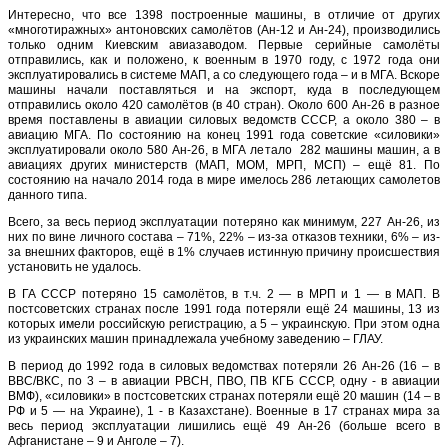
Интересно, что все 1398 построенные машины, в отличие от других
«многотиражных» антоновских самолётов (Ан-12 и Ан-24), производились
только одним Киевским авиазаводом. Первые серийные самолёты
отправились, как и положено, к военным в 1970 году, с 1972 года они
эксплуатировались в системе МАП, а со следующего года – и в МГА. Вскоре
машины начали поставляться и на экспорт, куда в последующем
отправились около 420 самолётов (в 40 стран). Около 600 Ан-26 в разное
время поставлены в авиации силовых ведомств СССР, а около 380 – в
авиацию МГА. По состоянию на конец 1991 года советские «силовики»
эксплуатировали около 580 Ан-26, в МГА летало 282 машины машин, а в
авиациях других министерств (МАП, МОМ, МРП, МСП) – ещё 81. По
состоянию на начало 2014 года в мире имелось 286 летающих самолетов
данного типа.
Всего, за весь период эксплуатации потеряно как минимум, 227 Ан-26, из
них по вине личного состава – 71%, 22% – из-за отказов техники, 6% – из-
за внешних факторов, ещё в 1% случаев истинную причину происшествия
установить не удалось.
В ГА СССР потеряно 15 самолётов, в т.ч. 2 — в МРП и 1 — в МАП. В
постсоветских странах после 1991 года потеряли ещё 24 машины, 13 из
которых имели российскую регистрацию, а 5 – украинскую. При этом одна
из украинских машин принадлежала учебному заведению ­– ГЛАУ.
В период до 1992 года в силовых ведомствах потеряли 26 Ан-26 (16 – в
ВВС/ВКС, по 3 – в авиации РВСН, ПВО, ПВ КГБ СССР, одну - в авиации
ВМФ), «силовики» в постсоветских странах потеряли ещё 20 машин (14 – в
РФ и 5 — на Украине), 1 - в Казахстане). Военные в 17 странах мира за
весь период эксплуатации лишились ещё 49 Ан-26 (больше всего в
Афганистане – 9 и Анголе – 7).