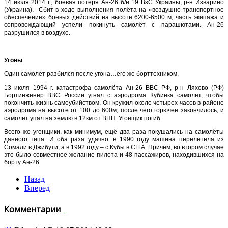
14 июля 2014 г., боевая потеря Ан-26 б/н 19 ВзС Украины, р-н Изварино
(Украина)
.
Сбит в ходе выполнения полёта на «воздушно-транспортное
обеспечение» боевых действий на высоте 6200-
6500 м
, часть экипажа и
сопровождающий успели покинуть самолёт с парашютами. Ан-26
разрушился в воздухе.
Угоны
Один самолет разбился после угона…его же борттехником.
13 июля 1994 г. катастрофа самолёта Ан-26 ВВС РФ, р-н Ляхово (РФ)
Бортинженер ВВС России угнал с аэродрома Кубинка самолет, чтобы
покончить жизнь самоубийством. Он кружил около четырех часов в районе
аэродрома на высоте от 100 до 600м, после чего горючее закончилось, и
самолет упал на землю в 12км от ВПП. Угонщик погиб.
Всего же угонщики, как минимум, ещё два раза покушались на самолёты
данного типа. И оба раза удачно: в 1990 году машина перелетела из
Сомали в Джибути, а в 1992 году – с Кубы в США. Причём, во втором случае
это было совместное желание пилота и 48 пассажиров, находившихся на
борту Ан-26.
Назад
Вперед
Комментарии