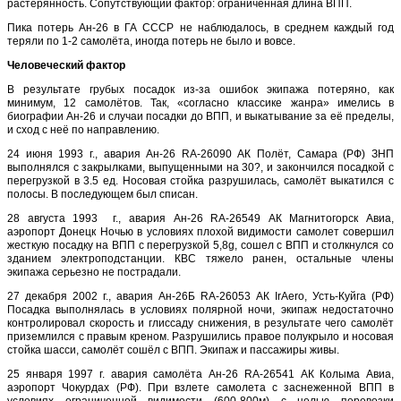
растерянность. Сопутствующий фактор: ограниченная длина ВПП.
Пика потерь Ан-26 в ГА СССР не наблюдалось, в среднем каждый год
теряли по 1-2 самолёта, иногда потерь не было и вовсе.
Человеческий фактор
В результате грубых посадок из-за ошибок экипажа потеряно, как
минимум, 12 самолётов. Так, «согласно классике жанра» имелись в
биографии Ан-26 и случаи посадки до ВПП, и выкатывание за её пределы,
и сход с неё по направлению.
24 июня 1993 г., авария Ан-26 RA-26090 АК Полёт, Самара (РФ) ЗНП
выполнялся с закрылками, выпущенными на 30?, и закончился посадкой с
перегрузкой в 3.5 ед. Носовая стойка разрушилась, самолёт выкатился с
полосы. В последующем был списан.
28 августа 1993 г., авария Ан-26 RA-26549 АК Магнитогорск Авиа,
аэропорт Донецк Ночью в условиях плохой видимости самолет совершил
жесткую посадку на ВПП с перегрузкой 5,8g, сошел с ВПП и столкнулся со
зданием электроподстанции. КВС тяжело ранен, остальные члены
экипажа серьезно не пострадали.
27 декабря 2002 г., авария Ан-26Б RA-26053 АК IrAero, Усть-Куйга (РФ)
Посадка выполнялась в условиях полярной ночи, экипаж недостаточно
контролировал скорость и глиссаду снижения, в результате чего самолёт
приземлился с правым креном. Разрушились правое полукрыло и носовая
стойка шасси, самолёт сошёл с ВПП. Экипаж и пассажиры живы.
25 января 1997 г. авария самолёта Ан-26 RA-26541 АК Колыма Авиа,
аэропорт Чокурдах (РФ). При взлете самолета с заснеженной ВПП в