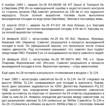
6 ноября 1994 г., авария Ан-26 RA-88286 АК KIT Space & Transport Air,
р.Омулёвка (РФ) Из-за навигационной ошибки и недостаточного контроля
со стороны органов УВД самолёт уклонился на 130 км от оси заданного
маршрута. После полной выработки топлива была выполнена
вынужденная посадка на воду (река Омулёвка). Экипаж и пассажиры живы.
22 апреля 2019 г., авария Ан-26 EY-322 АК Asia Airways, р-н Хартума
(Судан). Самолет выполнил вынужденную посадку в 64 км от Хартума из-
за полной выработки топлива.
24 февраля 2022 г., катастрофа Ан-26 б/н 59 ВзС Украины, Жуковцы,
Киевская обл. (Украина). Самолет разрушился в процессе вынужденной
посадки в поле. По официальной версии, это произошло после отказа
левого двигателя. Ряд источников указывают, что самолет был подбит
средствами ПВО. Погибли 5 из 14 находившихся на борту самолета людей.
24 февраля 2022 г., катастрофа Ан-26 RF-36074 ВКС РФ, н.п. Урыв-
Покровка, Воронежская обл. (Россия). Самолет разрушился в процессе
вынужденной посадки в поле. Вероятная причина – отказ авиатехники.
Ещё один Ан-26 потерян в результате столкновения в воздухе с Ту-134.
3 мая 1985 г. катастрофа самолётов Ан-26 и Ту-134. Ан-26 следовал на
высоте 3900м. Ту-134, снижавшемуся для посадки в аэропорту Львова,
было дано указание задержаться на 4200. Диспетчер Львовского РЦ ЕС
УВД ошибся при определении взаимного расположения самолетов,
приняв за отметку на локаторе от военного Ан-24 отметку следовавшего в
10км за ним Ан-24. Неверно определив дистанцию между самолетами, он
дал разрешение экипажу Ту-134 снижаться до 3600м. Самолёты Ту-134 и
Ан-26 столкнулись в облаках на высоте 3900м в 6км от г.Золочева левыми