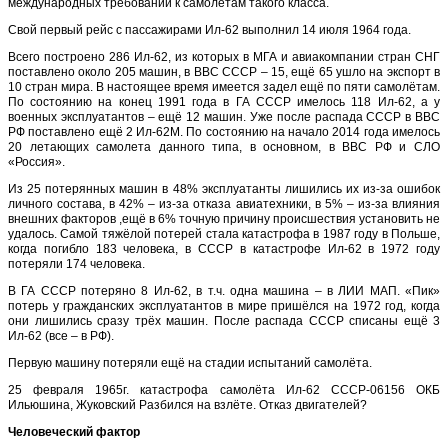
международных требований к самолётам такого класса.
Свой первый рейс с пассажирами Ил-62 выполнил 14 июля 1964 года.
Всего построено 286 Ил-62, из которых в МГА и авиакомпании стран СНГ
поставлено около 205 машин, в ВВС СССР – 15, ещё 65 ушло на экспорт в
10 стран мира. В настоящее время имеется задел ещё по пяти самолётам.
По состоянию на конец 1991 года в ГА СССР имелось 118 Ил-62, а у
военных эксплуатантов – ещё 12 машин. Уже после распада СССР в ВВС
РФ поставлено ещё 2 Ил-62М. По состоянию на начало 2014 года имелось
20 летающих самолета данного типа, в основном, в ВВС РФ и СЛО
«Россия».
Из 25 потерянных машин в 48% эксплуатанты лишились их из-за ошибок
личного состава, в 42% – из-за отказа авиатехники, в 5% – из-за влияния
внешних факторов ,ещё в 6% точную причину происшествия установить не
удалось. Самой тяжёлой потерей стала катастрофа в 1987 году в Польше,
когда погибло 183 человека, в СССР в катастрофе Ил-62 в 1972 году
потеряли 174 человека.
В ГА СССР потеряно 8 Ил-62, в т.ч. одна машина – в ЛИИ МАП. «Пик»
потерь у гражданских эксплуатантов в мире пришёлся на 1972 год, когда
они лишились сразу трёх машин. После распада СССР списаны ещё 3
Ил-62 (все – в РФ).
Первую машину потеряли ещё на стадии испытаний самолёта.
25 февраля 1965г. катастрофа самолёта Ил-62 СССР-06156 ОКБ
Ильюшина, Жуковский Разбился на взлёте. Отказ двигателей?
Человеческий фактор