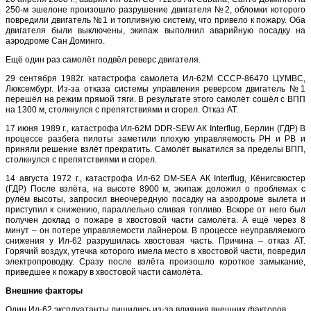
250-м эшелоне произошло разрушение двигателя №2, обломки которого
повредили двигатель №1 и топливную систему, что привело к пожару. Оба
двигателя были выключены, экипаж выполнил аварийную посадку на
аэродроме Сан Доминго.
Ещё один раз самолёт подвёл реверс двигателя.
29 сентября 1982г. катастрофа самолета Ил-62М СССР-86470 ЦУМВС,
Люксембург. Из-за отказа системы управления реверсом двигатель №1
перешёл на режим прямой тяги. В результате этого самолёт сошёл с ВПП
на 1300 м, столкнулся с препятствиями и сгорел. Отказ АТ.
17 июня 1989 г., катастрофа Ил-62М DDR-SEW АК Interflug, Берлин (ГДР) В
процессе разбега пилоты заметили плохую управляемость РН и РВ и
приняли решение взлёт прекратить. Самолёт выкатился за пределы ВПП,
столкнулся с препятствиями и сгорел.
14 августа 1972 г., катастрофа Ил-62 DM-SEA АК Interflug, Кёнигсвюстер
(ГДР) После взлёта, на высоте 8900 м, экипаж доложил о проблемах с
рулём высоты, запросил внеочередную посадку на аэродроме вылета и
приступил к снижению, параллельно сливая топливо. Вскоре от него был
получен доклад о пожаре в хвостовой части самолёта. А ещё через 8
минут – он потере управляемости лайнером. В процессе неуправляемого
снижения у Ил-62 разрушилась хвостовая часть. Причина – отказ АТ.
Горячий воздух, утечка которого имела место в хвостовой части, повредил
электропроводку. Сразу после взлёта произошло короткое замыкание,
приведшее к пожару в хвостовой части самолёта.
Внешние факторы
Один Ил-62 эксплуатанты лишились из-за влияния внешних факторов.