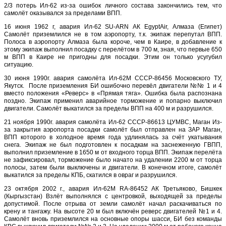
2/3 потерь Ил-62 из-за ошибок личного состава закончились тем, что
самолёт оказывался за пределами ВПП.
16 июня 1962 г, авария Ил-62 SU-ARN АК EgyptAir, Алмаза (Египет)
Самолёт приземлился не в том аэропорту, т.к. экипаж перепутал ВПП.
Полоса в аэропорту Алмаза была короче, чем в Каире, в добавление к
этому экипаж выполнил посадку с перелётом в 700 м, зная, что первые 650
м ВПП в Каире не пригодны для посадки. Этим он только усугубил
ситуацию.
30 июня 1990г. авария самолёта Ил-62М СССР-86456 Московского ТУ,
Якутск. После приземления БИ ошибочно перевёл двигатели №№ 1 и 4
вместо положения «Реверс» в «Прямая тяга». Ошибка была распознана
поздно. Экипаж применил аварийное торможение и попарно выключил
двигатели. Самолёт выкатился за пределы ВПП на 400 м и разрушился.
21 ноября 1990г. авария самолёта Ил-62 СССР-86613 ЦУМВС, Маган Из-
за закрытия аэропорта посадки самолёт был отправлен на ЗАР Маган,
ВПП которого в холодное время года удлинялась за счёт укатывания
снега. Экипаж не был подготовлен к посадкам на заснеженную ГВПП,
выполнил приземление в 1650 м от входного торца ВПП. Экипаж перелёта
не зафиксировал, торможение было начато на удалении 2200 м от торца
полосы, затем были выключены и двигатели. В конечном итоге, самолёт
выкатился за пределы КПБ, скатился в овраг и разрушился.
23 октября 2002 г., авария Ил-62М RA-86452 АК Третьяково, Бишкек
(Кыргызстан) Взлёт выполнялся с центровкой, выходящей за пределы
допустимой. После отрыва от земли самолёт начал раскачиваться по
крену и тангажу. На высоте 20 м был включён реверс двигателей №1 и 4.
Самолёт вновь приземлился на основные опоры шасси, БИ без команды