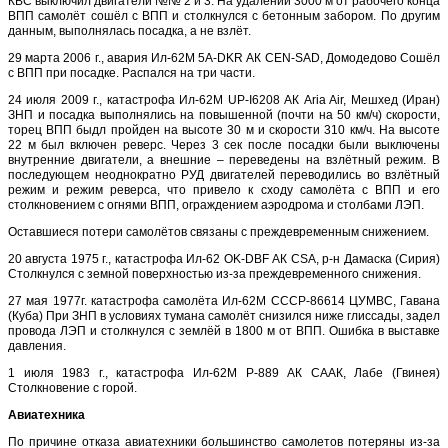
КВС выключил двигатели №№ 2 и 3. На удалении 3000 м от рабочего конца
ВПП самолёт сошёл с ВПП и столкнулся с бетонным забором. По другим
данным, выполнялась посадка, а не взлёт.
29 марта 2006 г., авария Ил-62М 5A-DKR АК CEN-SAD, Домодедово Сошёл
с ВПП при посадке. Распался на три части.
24 июля 2009 г., катастрофа Ил-62М UP-I6208 АК Aria Air, Мешхед (Иран)
ЗНП и посадка выполнялись на повышенной (почти на 50 км/ч) скорости,
торец ВПП быдл пройден на высоте 30 м и скорости 310 км/ч. На высоте
22 м был включен реверс. Через 3 сек после посадки были выключены
внутренние двигатели, а внешние – переведены на взлётный режим. В
последующем неоднократно РУД двигателей переводились во взлётный
режим и режим реверса, что привело к сходу самолёта с ВПП и его
столкновением с огнями ВПП, ограждением аэродрома и столбами ЛЭП.
Оставшиеся потери самолётов связаны с преждевременным снижением.
20 августа 1975 г., катастрофа Ил-62 OK-DBF АК CSA, р-н Дамаска (Сирия)
Столкнулся с земной поверхностью из-за преждевременного снижения.
27 мая 1977г. катастрофа самолёта Ил-62М СССР-86614 ЦУМВС, Гавана
(Куба) При ЗНП в условиях тумана самолёт снизился ниже глиссады, задел
провода ЛЭП и столкнулся с землёй в 1800 м от ВПП. Ошибка в выставке
давления.
1 июля 1983 г., катастрофа Ил-62М Р-889 АК СААК, Лабе (Гвинея)
Столкновение с горой.
Авиатехника
По причине отказа авиатехники большинство самолетов потеряны из-за