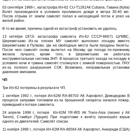
03 сентября 1989 г., катастрофа Ил-62 CU-T1281АК Cubana, Гавана (Куба)
Взлёт производился в условиях проливного дождя и ветра 30-40 м/с.
После отрыва от земли самолёт попал в нисходящий поток и упал на
жилой район.
В то же время, причины одной из катастроф установить не удалось.
13 октября 1972г. катастрофа самолета Ил-62 СССР-86671 ЦУМВС,
Шереметьево Из-за плохих МУ самолёт выполнил посадку вместо
Шереметьево в Пулково, где на свободные места были проданы билеты.
После чего самолёт снова вылетел на Москву, где погода по-прежнему
желала лучшего, кроме того, в Шереметьево не работала
инструментальная система ЗНП. В процессе третьего захода на посадку в
условиях ночи и тумана самолёт столкнулся с земной поверхностью. ПНУ
из-за полного разрушения СОК. Возможно, неправильная установка
давления экипажем.
ЧП
Три Ил-62 потеряны в результате ЧП.
1 октября 1992 г., потеря Ил-62М RA-86703 АК Аэрофлот, Домодедово В
процессе заправки топливом из-за брошенной сигареты начался пожар,
приведший к потере самолета.
24 апреля 1998 г., потеря Ил-62М YR-IRD АК Trans-Asia (лизинг у АК
Tarom), Стамбул (Турция) При подготовке к взлёту произошёл взрыв
одного из двигателей. Самолёт списан.
11 ноября 1998 г., потеря Ил-62М RA-86564 АК Аэрофлот, Анкоридж (США)