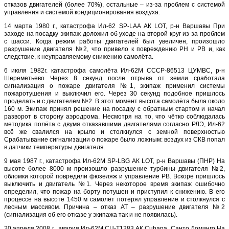
отказов двигателей (более 70%), остальные – из-за проблем с системой
управления и системой кондиционирования воздуха.
14 марта 1980 г., катастрофа Ил-62 SP-LAA АК LOT, р-н Варшавы При
заходе на посадку экипаж доложил об уходе на второй круг из-за проблем
с шасси. Когда режим работы двигателей был увеличен, произошло
разрушение двигателя №2, что привело к повреждению РН и РВ и, как
следствие, к неуправляемому снижению самолёта.
6 июля 1982г. катастрофа самолёта Ил-62М СССР-86513 ЦУМВС, р-н
Шереметьево Через 8 секунд после отрыва от земли сработала
сигнализация о пожаре двигателя №1, экипаж применил системы
пожаротушения и выключил его. Через 30 секунд подобное пришлось
проделать и с двигателем №2. В этот момент высота самолёта была около
160 м. Экипаж принял решение на посадку с обратным стартом и начал
разворот в сторону аэродрома. Несмотря на то, что чётко соблюдалась
методика полёта с двумя отказавшими двигателями согласно РЛЭ, Ил-62
всё же свалился на крыло и столкнулся с земной поверхностью
Срабатывание сигнализации о пожаре было ложным: воздух из СКВ попал
в датчики температуры двигателя.
9 мая 1987 г., катастрофа Ил-62М SP-LBG АК LOT, р-н Варшавы (ПНР) На
высоте более 8000 м произошло разрушение турбины двигателя №2,
обломки которой повредили фюзеляж и управление РВ. Вскоре пришлось
выключить и двигатель №1. Через некоторое время экипаж ошибочно
определил, что пожар на борту потушен и приступил к снижению. В его
процессе на высоте 1450 м самолёт потерял управление и столкнулся с
лесным массивом. Причина – отказ АТ – разрушение двигателя №2
(сигнализация об его отказе у экипажа так и не появилась).
20 апреля 2008 г., авария Ил-62М CU-T1283 АК Cubana, Санто Доминго На