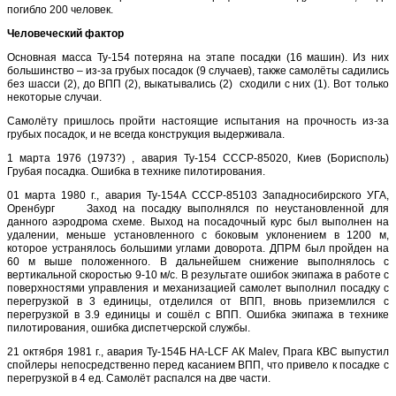
погибло 200 человек.
Человеческий фактор
Основная масса Ту-154 потеряна на этапе посадки (16 машин). Из них
большинство – из-за грубых посадок (9 случаев), также самолёты садились
без шасси (2), до ВПП (2), выкатывались (2) сходили с них (1). Вот только
некоторые случаи.
Самолёту пришлось пройти настоящие испытания на прочность из-за
грубых посадок, и не всегда конструкция выдерживала.
1 марта 1976 (1973?) , авария Ту-154 СССР-85020, Киев (Борисполь)
Грубая посадка. Ошибка в технике пилотирования.
01 марта 1980 г., авария Ту-154А СССР-85103 Западносибирского УГА,
Оренбург Заход на посадку выполнялся по неустановленной для
данного аэродрома схеме. Выход на посадочный курс был выполнен на
удалении, меньше установленного с боковым уклонением в 1200 м,
которое устранялось большими углами доворота. ДПРМ был пройден на
60 м выше положенного. В дальнейшем снижение выполнялось с
вертикальной скоростью 9-10 м/с. В результате ошибок экипажа в работе с
поверхностями управления и механизацией самолет выполнил посадку с
перегрузкой в 3 единицы, отделился от ВПП, вновь приземлился с
перегрузкой в 3.9 единицы и сошёл с ВПП. Ошибка экипажа в технике
пилотирования, ошибка диспетчерской службы.
21 октября 1981 г., авария Ту-154Б HA-LCF АК Malev, Прага КВС выпустил
спойлеры непосредственно перед касанием ВПП, что привело к посадке с
перегрузкой в 4 ед. Самолёт распался на две части.