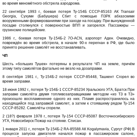
во время миномётного обстрела аэродрома.
22 сентября 1993 г., боевая потеря Ту-154Б СССР-85163 АК Transair
Georgia, Сухуми (Бабушера) Сбит с помощью ПЗРК абхазскими
вооруженными формированиями при заходе на посадку. При вынужденной
посадке столкнулся с поверхностью ВПП и загорелся. Пассажиры —
грузинские полицейские.
1986 г., боевая потеря Ту-154Б-2 7O-AСN, аэропорт Аден. Очевидно,
повреждён во время обстрела, в начале 90-х перегнан в РФ, где было
принято решение самолёт не восстанавливать.
ЧП
Шесть «больших Тушек» потеряны в результате ЧП на земле, причём
этому типу самолётов фатально не везло на дозаправки.
8 сентября 1981 г., Ту-154Б-2 потеря CCCP-85448, Ташкент Сгорел во
время заправки.
18 июня 1992 г., потеря Ту-154Б-1 СССР-85234 Уральского УГА, Братск При
заправке самолёта двумя топливозаправщиками методом «из ТЗ в ТЗ»
произошло воспламенение одного из них. Пламя распространилось на
находящийся под заправкой самолет, а затем к стоявшему рядом Ту-154
СССР-85282. Самолёты сгорели.
2 (18?) февраля 1978 г., потеря Ту-154 СССР-85087 Восточносибирского
УГА, Новосибирск Пожар на стоянке. Списан.
1 января 2011 г., потеря Ту-154Б-2 RA-85588 АК Kogalymavia, Сургут (РФ) В
процессе запуска двигателя начался пожар в пассажирском салоне,