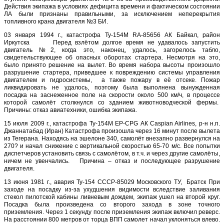
Действия экипажа в условиях дефицита времени и фактическом состоянии
ЛА были признаны правильными, за исключением неперекрытия
топливного крана двигателя №3 БИ.
03 января 1994 г., катастрофа Ту-154М RA-85656 АК Байкал, район
Иркутска Перед взлётом долгое время не удавалось запустить
двигатель №2, когда это, наконец, удалось, загорелось табло,
свидетельствующее об опасных оборотах стартера. Несмотря на это,
было принято решение на вылет. Во время набора высоты произошло
разрушение стартера, приведшее к повреждению системы управления
двигателем и гидросистемы, а также пожару в её отсеке. Пожар
ликвидировать не удалось, поэтому была выполнена вынужденная
посадка на заснеженное поле на скорости около 500 км/ч, в процессе
которой самолёт столкнулся со зданием животноводческой фермы.
Причины: отказ авиатехники, ошибка экипажа.
15 июля 2009 г., катастрофа Ту-154М EP-CPG АК Caspian Airlines, р-н н.п.
Джаннатабад (Иран) Катастрофа произошла через 16 минут после вылета
из Тегерана. Находясь на эшелоне 340, самолёт внезапно развернулся на
270? и начал снижение с вертикальной скоростью 65-70 м/с. Все попытки
диспетчеров установить связь с самолётом, в т.ч. и через другие самолёты,
ничем не увенчались. Причина – отказ и последующее разрушение
двигателя.
13 июня 1981 г., авария Ту-154 СССР-85029 Московского ТУ, Братск При
заходе на посадку из-за ухудшения видимости вследствие заливания
стекол пилотской кабины ливневым дождем, экипаж ушел на второй круг.
Посадка была произведена со второго захода в зоне точного
приземления. Через 1 секунду после приземления экипаж включил реверс.
На расстоянии 800 метров от торца ВПП самолет начал уклоняться влево.