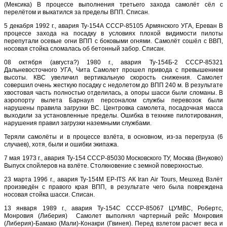
(Мексика) В процессе выполнения третьего захода самолёт сёл с
перелётом и выкатился за пределы ВПП. Списан.
5 декабря 1992 г., авария Ту-154А СССР-85105 Армянского УГА, Ереван В
процессе захода на посадку в условиях плохой видимости пилоты
перепутали осевые огни ВПП с боковыми огнями. Самолёт сошёл с ВВП,
носовая стойка сломалась об бетонный забор. Списан.
08 октября (августа?) 1980 г., авария Ту-154Б-2 СССР-85321
Дальневосточного УГА, Чита Самолет прошел привода с превышением
высоты. КВС увеличил вертикальную скорость снижения. Самолет
совершил очень жесткую посадку с недолетом до ВПП 240 м. В результате
хвостовая часть полностью отделилась, а опоры шасси были сломаны. В
аэропорту вылета Барнаул персоналом службы перевозок были
нарушены правила загрузки ВС. Центровка самолета, посадочная масса
выходили за установленные пределы. Ошибка в технике пилотирования,
нарушения правил загрузки наземными службами.
Теряли самолёты и в процессе взлёта, в основном, из-за перегруза (6
случаев), хотя, были и ошибки экипажа.
7 мая 1973 г., авария Ту-154 СССР-85030 Московского ТУ, Москва (Внуково)
Выпуск спойлеров на взлёте. Столкновение с земной поверхностью.
23 марта 1996 г., авария Ту-154М EP-ITS АК Iran Air Tours, Мешхед Взлёт
произведён с правого края ВПП, в результате чего была повреждена
носовая стойка шасси. Списан.
13 января 1989 г., авария Ту-154С СССР-85067 ЦУМВС, Робертс,
Монровия (Либерия) Самолет выполнял чартерный рейс Монровия
(Либерия)-Бамако (Мали)-Конакри (Гвинея). Перед взлетом расчет веса и