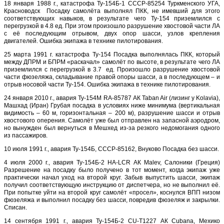
18 января 1988 г., катастрофа Ту-154Б-1 СССР-85254 Туркменского УГА,
Красноводск Посадку самолёта выполнял ПКК, не имевший для этого
соответствующих навыков, в результате чего Ту-154 приземлился с
перегрузкой в 4.8 ед. При этом произошло разрушение хвостовой части ЛА
с её последующим отрывом, двух опор шасси, узлов крепления
двигателей. Ошибка экипажа в технике пилотирования.
25 марта 1991 г. катастрофа Ту-154 Посадка выполнялась ПКК, который
между ДПРМ и БПРМ «раскачал» самолёт по высоте, в результате чего ЛА
приземлился с перегрузкой в 3.7 ед. Произошло разрушение хвостовой
части фюзеляжа, складывание правой опоры шасси, а в последующем – и
отрыв носовой части Ту-154. Ошибка экипажа в технике пилотирования.
24 января 2010 г., авария Ту-154М RA-85787 АК Taban Air (лизинг у Kolavia),
Машхад (Иран) Грубая посадка в условиях ниже минимума (вертикальная
видимость – 60 м, горизонтальная – 200 м), разрушение шасси и отрыв
хвостового оперения. Самолёт уже был отправлен на запасной аэродром,
но вынужден был вернуться в Мешхед из-за резкого недомогания одного
из пассажиров.
10 июля 1991 г., авария Ту-154Б, СССР-85162, Внуково Посадка без шасси.
4 июля 2000 г., авария Ту-154Б-2 HA-LCR АК Malev, Салоники (Греция)
Разрешение на посадку было получено в тот момент, когда экипаж уже
практически начал уход на второй круг. Забыв выпустить шасси, экипаж
получил соответствующую инструкцию от диспетчера, но не выполнил её.
При попытке уйти на второй круг самолёт «просел», коснулся ВПП низом
фюзеляжа и выполнил посадку без шасси, повредив фюзеляж и закрылки.
Списан.
14 сентября 1991 г., авария Ту-154Б-2 CU-T1227 АК Cubana, Мехико