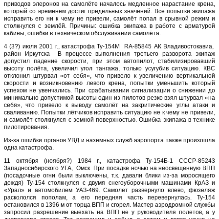
приводов элеронов на самолёте началось медленное нарастание крена,
который со временем достиг предельных значений. Все попытки экипажа
исправить его ни к чему не привели, самолёт попал в срывной режим и
столкнулся с землёй. Причины: ошибка экипажа в работе с арматурой
кабины, ошибки в техническом обслуживании самолёта.
4 (3?) июля 2001 г., катастрофа Ту-154М RA-85845 АК Владивостокавиа,
район Иркутска В процессе выполнения третьего разворота экипаж
допустил падение скорости, при этом автопилот, стабилизировавший
высоту полёта, увеличил угол тангажа, только усугубив ситуацию. КВС
отклонил штурвал «от себя», что привело к увеличению вертикальной
скорости и возникновению левого крена, попытки уменьшить который
успехом не увенчались. При срабатывании сигнализации о снижении до
минимально допустимой высоты один из пилотов резко взял штурвал «на
себя», что привело к выводу самолёт на закритические углы атаки и
сваливанию. Попытки лётчиков исправить ситуацию не к чему не привели,
и самолёт столкнулся с земной поверхностью. Ошибка экипажа в технике
пилотирования.
Из-за ошибки органов УВД и наземных служб аэропорта также произошла
одна катастрофа.
11 октября (ноября?) 1984 г., катастрофа Ту-154Б-1 СССР-85243
Западносибирского УГА, Омск При посадке ночью на неосвещенную ВПП
(посадочные огни были выключены, т.к. давали блики из-за моросящего
дождя) Ту-154 столкнулся с двумя снегоуборочными машинами КрАЗ и
«Урал» и автомобилем УАЗ-469. Самолет развернуло влево, фюзеляж
раскололся пополам, а его передняя часть перевернулась. Ту-154
остановился в 1396 м от торца ВПП и сгорел. Мастер аэродромной службы
запросил разрешение выехать на ВПП не у руководителя полетов, а у