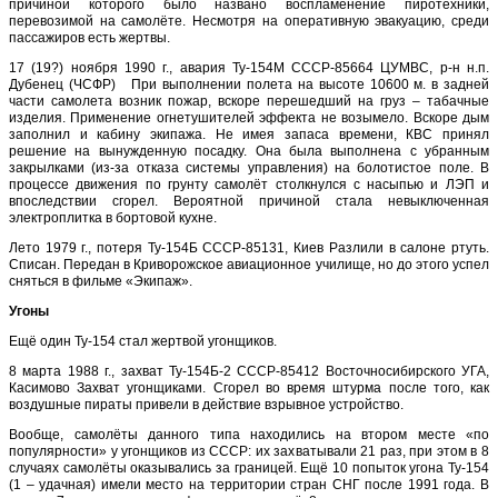
причиной которого было названо воспламенение пиротехники,
перевозимой на самолёте. Несмотря на оперативную эвакуацию, среди
пассажиров есть жертвы.
17 (19?) ноября 1990 г., авария Ту-154М СССР-85664 ЦУМВС, р-н н.п.
Дубенец (ЧСФР) При выполнении полета на высоте 10600 м. в задней
части самолета возник пожар, вскоре перешедший на груз – табачные
изделия. Применение огнетушителей эффекта не возымело. Вскоре дым
заполнил и кабину экипажа. Не имея запаса времени, КВС принял
решение на вынужденную посадку. Она была выполнена с убранным
закрылками (из-за отказа системы управления) на болотистое поле. В
процессе движения по грунту самолёт столкнулся с насыпью и ЛЭП и
впоследствии сгорел. Вероятной причиной стала невыключенная
электроплитка в бортовой кухне.
Лето 1979 г., потеря Ту-154Б СССР-85131, Киев Разлили в салоне ртуть.
Списан. Передан в Криворожское авиационное училище, но до этого успел
сняться в фильме «Экипаж».
Угоны
Ещё один Ту-154 стал жертвой угонщиков.
8 марта 1988 г., захват Ту-154Б-2 СССР-85412 Восточносибирского УГА,
Касимово Захват угонщиками. Сгорел во время штурма после того, как
воздушные пираты привели в действие взрывное устройство.
Вообще, самолёты данного типа находились на втором месте «по
популярности» у угонщиков из СССР: их захватывали 21 раз, при этом в 8
случаях самолёты оказывались за границей. Ещё 10 попыток угона Ту-154
(1 – удачная) имели место на территории стран СНГ после 1991 года. В