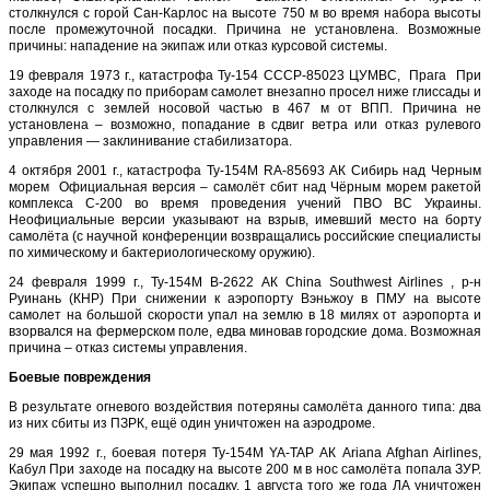
столкнулся с горой Сан-Карлос на высоте 750 м во время набора высоты
после промежуточной посадки. Причина не установлена. Возможные
причины: нападение на экипаж или отказ курсовой системы.
19 февраля 1973 г., катастрофа Ту-154 CCCP-85023 ЦУМВС, Прага При
заходе на посадку по приборам самолет внезапно просел ниже глиссады и
столкнулся с землей носовой частью в 467 м от ВПП. Причина не
установлена – возможно, попадание в сдвиг ветра или отказ рулевого
управления — заклинивание стабилизатора.
4 октября 2001 г., катастрофа Ту-154М RA-85693 АК Сибирь над Черным
морем Официальная версия – самолёт сбит над Чёрным морем ракетой
комплекса С-200 во время проведения учений ПВО ВС Украины.
Неофициальные версии указывают на взрыв, имевший место на борту
самолёта (с научной конференции возвращались российские специалисты
по химическому и бактериологическому оружию).
24 февраля 1999 г., Ту-154М B-2622 АК China Southwest Airlines , р-н
Руинань (КНР) При снижении к аэропорту Вэньжоу в ПМУ на высоте
самолет на большой скорости упал на землю в 18 милях от аэропорта и
взорвался на фермерском поле, едва миновав городские дома. Возможная
причина – отказ системы управления.
Боевые повреждения
В результате огневого воздействия потеряны самолёта данного типа: два
из них сбиты из ПЗРК, ещё один уничтожен на аэродроме.
29 мая 1992 г., боевая потеря Ту-154М YA-TAP АК Ariana Afghan Airlines,
Кабул При заходе на посадку на высоте 200 м в нос самолёта попала ЗУР.
Экипаж успешно выполнил посадку. 1 августа того же года ЛА уничтожен