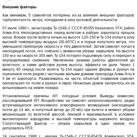
Внешние факторы
Как минимум, 5 самолётов потеряны из-за влияния внешних факторов:
турбулентности, ветра, попадания в зону грозовой деятельности.
07 июля 1980 г., катастрофа Ту-154Б-2 СССР-85355 Казахского УГА, район
Алма-Ата Непосредственно перед взлетом в районе аэропорта прошла
гроза. Вскоре после взлета ночью на высоте 120-150 м Ту-154 попал в зону
высокой температуры воздуха (30-40?С) и в порыв попутного ветра, что
уменьшило приборную скорость и тягу двигателей. Затем самолет попал в
нисходящий поток, что совпало с моментом уборки закрылков. На высоте
150 м и на скорости 355 км/ч Ту-154 потерял подъемную силу и перешел в
неуправляемое снижение. Увеличение режима работы двигателей до
взлетного, а также действия рулем высоты, эффекта не дали. Через 1
минуту 40 секунд после взлета Ту-154 задел здание фермы и рухнул на
пшеничное поле рядом с частными жилыми домами пригорода Алма-Аты в
5 км от аэропорта. Разваливаясь на части, объятый пламенем самолет
проскользил по полю и рухнул в овраг. Несколько домов загорелось из-за
вспыхнувшего на земле пожара.
Установленные причины АП: погодные условия Выводы комиссии,
расследовавшей АП: Воздействие на самолет непрогнозируемого, редко
встречающегося интенсивного атмосферного возмущения (нисходящий
поток до 14 м/с, и попутный ветер до 20 м/с) при взлете в момент уборки
механизации со взлетной массой, близкой к максимальной, в условиях
высокогорного аэродрома и высокой температуры наружного воздуха.
Сопутствующий фактор — уборка закрылков в один прием, что
допускалось РЛЭ.
24 сентября 1988 г., авария Ту-154Б-2 СССР-85479 Армянского УГА,