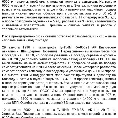
6500 м начались проблемы с подачей топлива в двигатели. На высоте
9000 м первый и третий из них выключились. Экипаж принял решение о
возврате на аэродром вылета, где и была выполнена аварийная посадка
(высота нижней границы облаков при этом составляла всего 50 м). В
результате её самолёт приземлился справа от ВПП с перегрузкой 3.5 ед.,
а после повторного отделения – 5 ед., распался на 3 части, столкнувшись
с наземным препятствием. Причина – ошибка экипажа в работе с
топливной автоматикой.
Из-за преждевременного снижения потеряно 9 самолётов, из них 6 – из-за
«проваливания» под глиссаду.
29 августа 1996 г., катастрофа Ту-154М RA-85621 АК Внуковские
авиалинии, Шпицберген (Норвегия) Перед снижением экипаж готовился
к посадке на ВПП 10, но получил указание на посадку обратным курсом –
на ВПП 28. Две попытки экипажа запросить заход на посадку на ВПП 10 не
были поняты из-за языковых трудностей. В процессе захода на посадку
самолет уклонился на 3700 м влево от схемы. После четвертого разворота
самолет пересек глиссаду с последующим уклонением до 2800 м вправо.
На высоте 1500 м над уровнем моря экипаж приступил к довороту на
глиссаду и затем выпустил закрылки. В 3700 м правее глиссады, экипаж
выполнил серию доворотов, пытаясь выйти на нее. Самолет оказался над
горным районом на опасной высоте в зоне турбулентности. За 9 секунд до
катастрофы сработала ССОС. Экипаж приступил к набору высоты, но
самолет столкнулся со склоном горы Операфьеллет на высоте 907 м,
находясь в 3700 м правее глиссады на удалении 14200 м от входного
торца ВПП. Ошибка экипажа и органов УВД при заходе на посадку.
12 февраля 2002 г., катастрофа Ту-154М EP-MBS АК Iran Air Tours,
Хоррамабад. При заходе на посадку самолет столкнулся с горой на высоте
9100 футов. Ошибка экипажа.