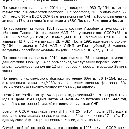
через 3.5 года после первого полёта машины.
По состоянию на начало 2014 года построено 930 Ту-154, из этого
количества 710 самолётов поставлены в Аэрофлот, 20 – в авиакомпании
СНГ, около 30 – в ВВС СССР, 8 летали в системе МАП, а 166 оправлены на
экспорт в 17 стран мира (в том числе и в ВВС Польши, Болгарии и Чехии).
По состоянию на конец 1991 года в составе Аэрофлота имелось 534
«больших Тушек», 10 – в авиации МАП, 32 – у «силовиков» СССР (23 – в
ВВС, 3 ­– в авиации ВМФ, 2 – в авиации ПВО, 1 – в авиации ГУКОС, 2 – в
авиации ПВ КГБ, 1 – в авиации ВВ МВД). После 1991 года ещё по одному
Ту-154 поставили в ЛИИ МАП и ЛИИП им.Гризодубовой, 3 машины
получили и российские «силовики» (две – авиация ФСБ, одну – ВВС).
По состоянию на начало 2014 года имелось 75 летающих самолета
данного типа. Парк Ту-154 за весь период эксплуатации перевёз более 1.5
млрд. пассажиров, выполнив 12 млн. рейсов и проведя в воздухе 25 млн.
часов.
По причине человеческого фактора потеряно 69% из 76 Ту-154, из-за
отказов авиатехники – ещё 18%, а из-за влияния внешних факторов – 8%.
По 5% потерь установить точную их причину не удалось.
Первой потерей стал Ту-154 Аэрофлота, разбившийся 19 февраля 1973
года в Праге из-за сдвига ветра. «Пиковым» по потерям стал 1992 год,
когда было потеряно 6 самолётов регистрации стран СНГ.
Всего ГА СССР лишилась из-за ЛП и ЧП 25 Ту-154, после 1991 года в
постсоветских странах не досчитались ещё 24 машин, из них 17 – в РФ. По
одному самолёту потеряли военные России, ФРГ и Польши.
Самой тяжёлой потерей стала катастрофа в 1985 году в СССР, когда