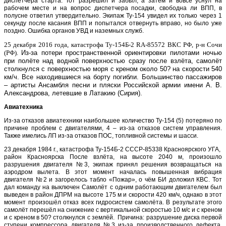
диспетчера старта. Тот разрешил и забыл, а затем и вовсе уснул на
рабочем месте и на вопрос диспетчера посадки, свободна ли ВПП, в
полусне ответил утвердительно. Экипаж Ту-154 увидел их только через 1
секунду после касания ВПП и попытался отвернуть вправо, но было уже
поздно. Ошибка органов УВД и наземных служб.
25 декабря 2016 года, катастрофа Ту-154Б-2 RA-85572 ВКС РФ, р-н Сочи
(РФ).
Из-за потери пространственной ориентировки пилотами ночью
при полёте над водной поверхностью сразу после взлёта, самолёт
столкнулся с поверхностью моря с креном около 50? на скорости 540
км/ч. Все находившиеся на борту погибли. Большинство пассажиров
– артисты Ансамбля песни и пляски Российской армии имени А. В.
Александрова, летевшие в Латакию (Сирия).
Авиатехника
Из-за отказов авиатехники наибольшее количество Ту-154 (5) потеряно по
причине проблем с двигателями, 4 – из-за отказов систем управления.
Также имелись ЛП из-за отказов ПОС, топливной системы и шасси.
23 декабря 1984 г., катастрофа Ту-154Б-2 СССР-85338 Красноярского УГА,
район Красноярска После взлёта, на высоте 2040 м, произошло
разрушения двигателя №3, экипаж принял решения возвращаться на
аэродром вылета. В этот момент началась повышенная вибрация
двигателя №2 и загорелось табло «Пожар», о чём БИ доложил КВС. Тот
дал команду на выключен Самолёт с одним работающим двигателем был
выведен в район ДПРМ на высоте 175 м и скорости 420 км/ч, однако в этот
момент произошёл отказ всех гидросистем самолёта. В результате этого
самолёт перешёл на снижение с вертикальной скоростью 10 м/с и с креном
и с креном в 50? столкнулся с землёй. Причина: разрушение диска первой
ступени компрессора двигателя №3 из-за производственного дефекта.