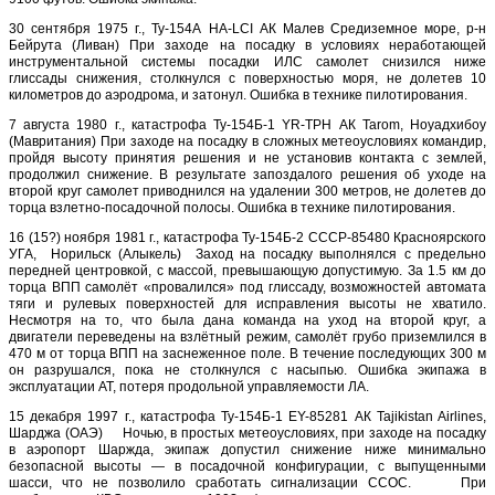
30 сентября 1975 г., Ту-154А HA-LCI АК Малев Средиземное море, р-н
Бейрута (Ливан) При заходе на посадку в условиях неработающей
инструментальной системы посадки ИЛС самолет снизился ниже
глиссады снижения, столкнулся с поверхностью моря, не долетев 10
километров до аэродрома, и затонул. Ошибка в технике пилотирования.
7 августа 1980 г., катастрофа Ту-154Б-1 YR-TPH АК Tarom, Ноуадхибоу
(Мавритания) При заходе на посадку в сложных метеоусловиях командир,
пройдя высоту принятия решения и не установив контакта с землей,
продолжил снижение. В результате запоздалого решения об уходе на
второй круг самолет приводнился на удалении 300 метров, не долетев до
торца взлетно-посадочной полосы. Ошибка в технике пилотирования.
16 (15?) ноября 1981 г., катастрофа Ту-154Б-2 СССР-85480 Красноярского
УГА, Норильск (Алыкель) Заход на посадку выполнялся с предельно
передней центровкой, с массой, превышающую допустимую. За 1.5 км до
торца ВПП самолёт «провалился» под глиссаду, возможностей автомата
тяги и рулевых поверхностей для исправления высоты не хватило.
Несмотря на то, что была дана команда на уход на второй круг, а
двигатели переведены на взлётный режим, самолёт грубо приземлился в
470 м от торца ВПП на заснеженное поле. В течение последующих 300 м
он разрушался, пока не столкнулся с насыпью. Ошибка экипажа в
эксплуатации АТ, потеря продольной управляемости ЛА.
15 декабря 1997 г., катастрофа Ту-154Б-1 EY-85281 АК Tajikistan Airlines,
Шарджа (ОАЭ) Ночью, в простых метеоусловиях, при заходе на посадку
в аэропорт Шаржда, экипаж допустил снижение ниже минимально
безопасной высоты — в посадочной конфигурации, с выпущенными
шасси, что не позволило сработать сигнализации ССОС. При