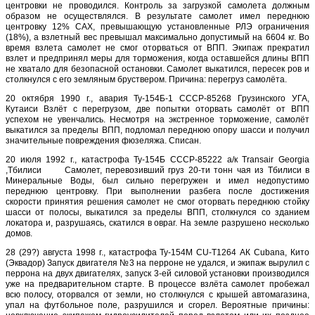
центровки не проводился. Контроль за загрузкой самолета должным
образом не осуществлялся. В результате самолет имел переднюю
центровку 12% САХ, превышающую установленные РЛЭ ограничения
(18%), а взлетный вес превышал максимально допустимый на 6604 кг. Во
время взлета самолет не смог оторваться от ВПП. Экипаж прекратил
взлет и предпринял меры для торможения, когда оставшейся длины ВПП
не хватало для безопасной остановки. Самолет выкатился, пересек ров и
столкнулся с его земляным бруствером. Причина: перегруз самолёта.
20 октября 1990 г., авария Ту-154Б-1 СССР-85268 Грузинского УГА,
Кутаиси Взлёт с перегрузом, две попытки оторвать самолёт от ВПП
успехом не увенчались. Несмотря на экстренное торможение, самолёт
выкатился за пределы ВПП, подломал переднюю опору шасси и получил
значительные повреждения фюзеляжа. Списан.
20 июля 1992 г., катастрофа Ту-154Б СССР-85222 а/к Transair Georgia
,Тбилиси Самолет, перевозивший груз 20-ти тонн чая из Тбилиси в
Минеральные Воды, был сильно перегружен и имел недопустимо
переднюю центровку. При выполнении разбега после достижения
скорости принятия решения самолет не смог оторвать переднюю стойку
шасси от полосы, выкатился за пределы ВПП, столкнулся со зданием
локатора и, разрушаясь, скатился в овраг. На земле разрушено несколько
домов.
28 (29?) августа 1998 г., катастрофа Ту-154М CU-T1264 АК Cubana, Кито
(Эквадор) Запуск двигателя №3 на перроне не удался, и экипаж вырулил с
перрона на двух двигателях, запуск 3-ей силовой установки производился
уже на предварительном старте. В процессе взлёта самолет пробежал
всю полосу, оторвался от земли, но столкнулся с крышей автомагазина,
упал на футбольное поле, разрушился и сгорел. Вероятные причины: