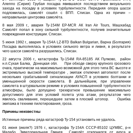
Алеппо (Сирия) Грубая посадка явившаяся последствием визуального
захода на посадку в условиях турбулентности. Передняя опора шасси
подломилась, самолёт сошёл с ВПП. Списан. Одна из причин –
неправильная центровка самолёта.
8 мая 2009 г., авария Ту-154М EP-MCR АК Iran Air Tours, Машхабад
Самолёт попал в зону сильной турбулентности, получив значительные
повреждения конструкции. Списан.
5 июня 1992 г., авария Ту-154А LZ-BTD Balkan Bulgarian, Варна (Болгария)
Посадка выполнялась в условиях сильного ветра и ливня, в результате
чего шасси самолёта разрушились. Списан.
22 августа 2006 г., катастрофа Ту-154М RA-85185 АК Пулково, район
н.п.Сухая Балка, Донецкая обл. При обходе сверху крупного грозового
очага, практически на максимально возможной для этого типа ВС высоте и
экстремально высокой температуре , экипаж отключил автопилот после
нескольких срабатываний сигнализации АУАСП в условиях болтанки и
уменьшенной скорости самолета. В дальнейшем, при управлении
самолета в штурвальном режиме в условиях повышенной турбулентности
атмосферы, было допущено трехкратное превышение максимально
допустимого для этих условий полета угла атаки, результатом чего
явилось сваливание, перешедшее затем в плоский штопор. Ошибка
экипажа в технике пилотирования, гроза.
Причины неизвестны
Истинные причины ряда катастроф Ту-154 установить не удалось.
01 июня (июля?) 1976 г., катастрофа Ту-154А CCCP-85102 ЦУМВС, р-н
Малабо, Экваториальная Гвинея Самолёт отклонился от курса и