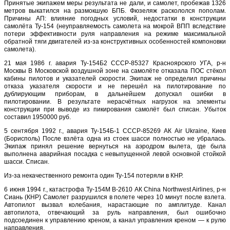
Принятые экипажем меры результата не дали, и самолет, пробежав 1326
метров выкатился на размокшую БПБ. Фюзеляж раскололся пополам.
Причины АП: влияние погодных условий, недостатки в конструкции
самолёта Ту-154 (неуправляемость самолета на мокрой ВПП вследствие
потери эффективности руля направления на режиме максимальной
обратной тяги двигателей из-за конструктивных особенностей компоновки
самолета).
21 мая 1986 г. авария Ту-154Б2 СССР-85327 Красноярского УГА, р-н
Москвы В Московской воздушной зоне на самолёте отказала ПОС стёкол
кабины пилотов и указателей скорости. Экипаж не определил причины
отказа указателя скорости и не перешёл на пилотирование по
дублирующим приборам, в дальнейшем допускал ошибки в
пилотировании. В результате нерасчётных нагрузок на элементы
конструкции при выводе из пикирования самолёт был списан. Убыток
составил 1950000 руб.
5 сентября 1992 г., авария Ту-154Б-1 CCCP-85269 АК Air Ukraine, Киев
(Борисполь) После взлёта одна из стоек шасси полностью не убралась.
Экипаж принял решение вернуться на аэродром вылета, где была
выполнена аварийная посадка с невыпущенной левой основной стойкой
шасси. Списан.
Из-за некачественного ремонта один Ту-154 потеряли в КНР.
6 июня 1994 г., катастрофа Ту-154М B-2610 АК China Northwest Airlines, р-н
Сиань (КНР) Самолет разрушился в полете через 10 минут после взлета.
Автопилот вызвал колебания, нарастающие по амплитуде. Канал
автопилота, отвечающий за руль направления, был ошибочно
подсоединен к управлению креном, а канал управления креном — к рулю
направления.