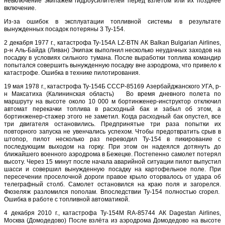
невключение экипажем гидроусилителей перед взлетом или их позднее
включение.
Из-за ошибок в эксплуатации топливной системы в результате
вынужденных посадок потеряны 3 Ту-154.
2 декабря 1977 г., катастрофа Ту-154А LZ-BTN АК Balkan Bulgarian Airlines,
р-н Аль-Байда (Ливан) Экипаж выполнил несколько неудачных заходов на
посадку в условиях сильного тумана. После выработки топлива командир
попытался совершить вынужденную посадку вне аэродрома, что привело к
катастрофе. Ошибка в технике пилотирования.
19 мая 1978 г., катастрофа Ту-154Б CCCP-85169 Азербайджанского УГА, р-
н Максатиха (Калининская область) Во время дневного полета по
маршруту на высоте около 10 000 м бортинженер-инструктор отключил
автомат перекачки топлива в расходный бак и забыл об этом, а
бортинженер-стажер этого не заметил. Когда расходный бак опустел, все
три двигателя остановились. Предпринятые три раза попытки их
повторного запуска не увенчались успехом. Чтобы предотвратить срыв в
штопор, пилот несколько раз переводил Ту-154 в пикирование с
последующим выходом на горку. При этом он надеялся дотянуть до
ближайшего военного аэродрома в Бежецке. Постепенно самолет потерял
высоту. Через 15 минут после начала аварийной ситуации пилот выпустил
шасси и совершил вынужденную посадку на картофельное поле. При
пересечении проселочной дороги правое крыло оторвалось от удара об
телеграфный столб. Самолет остановился на краю поля и загорелся.
Фюзеляж разломился пополам. Впоследствии Ту-154 полностью сгорел.
Ошибка в работе с топливной автоматикой.
4 декабря 2010 г., катастрофа Ту-154М RA-85744 АК Dagestan Airlines,
Москва (Домодедово) После взлёта из аэродрома Домодедово на высоте