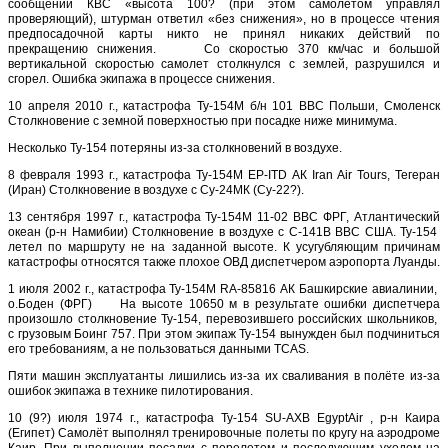
сообщении КВС «высота 100? (при этом самолетом управлял
проверяющий), штурман ответил «без снижения», но в процессе чтения
предпосадочной карты никто не принял никаких действий по
прекращению снижения. Со скоростью 370 км/час и большой
вертикальной скоростью самолет столкнулся с землей, разрушился и
сгорел. Ошибка экипажа в процессе снижения.
10 апреля 2010 г., катастрофа Ту-154М б/н 101 ВВС Польши, Смоленск
Столкновение с земной поверхностью при посадке ниже минимума.
Несколько Ту-154 потеряны из-за столкновений в воздухе.
8 февраля 1993 г., катастрофа Ту-154М EP-ITD АК Iran Air Tours, Тегеран
(Иран) Столкновение в воздухе с Су-24МК (Су-22?).
13 сентября 1997 г., катастрофа Ту-154М 11-02 ВВС ФРГ, Атлантический
океан (р-н Намибии) Столкновение в воздухе с С-141В ВВС США. Ту-154
летел по маршруту не на заданной высоте. К усугубляющим причинам
катастрофы относятся также плохое ОВД диспетчером аэропорта Луанды.
1 июля 2002 г., катастрофа Ту-154М RA-85816 АК Башкирские авиалинии,
о.Боден (ФРГ) На высоте 10650 м в результате ошибки диспетчера
произошло столкновение Ту-154, перевозившего российских школьников,
с грузовым Боинг 757. При этом экипаж Ту-154 вынужден был подчиниться
его требованиям, а не пользоваться данными TCAS.
Пяти машин эксплуатанты лишились из-за их сваливания в полёте из-за
ошибок экипажа в технике пилотирования.
10 (9?) июля 1974 г., катастрофа Ту-154 SU-AXB EgyptAir , р-н Каира
(Египет) Самолёт выполнял тренировочные полеты по кругу на аэродроме