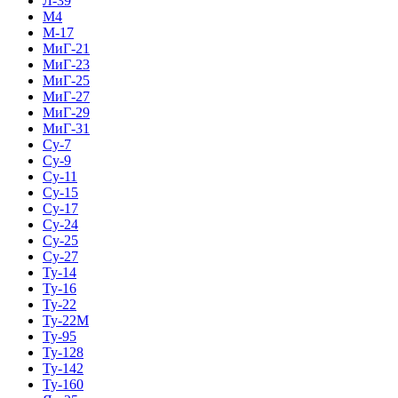
Л-39
М4
М-17
МиГ-21
МиГ-23
МиГ-25
МиГ-27
МиГ-29
МиГ-31
Су-7
Су-9
Су-11
Су-15
Су-17
Су-24
Су-25
Су-27
Ту-14
Ту-16
Ту-22
Ту-22М
Ту-95
Ту-128
Ту-142
Ту-160