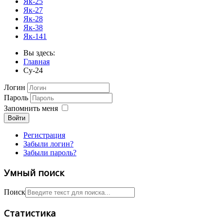
Як-25
Як-27
Як-28
Як-38
Як-141
Вы здесь:
Главная
Су-24
Логин
Пароль
Запомнить меня
Войти
Регистрация
Забыли логин?
Забыли пароль?
Умный поиск
Поиск
Статистика