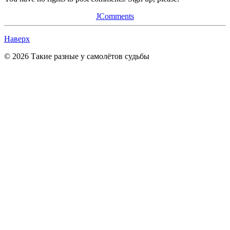
JComments
Наверх
© 2026 Такие разные у самолётов судьбы