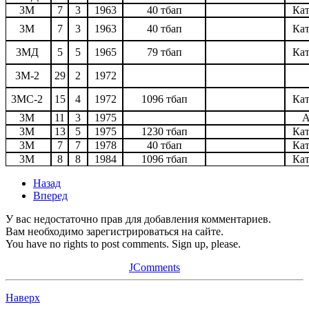
3
М
7
3
1963
40 тбап
Кат
3
М
7
3
1963
40 тбап
Кат
3
МД
5
5
1965
79 тбап
Кат
3
М-2
29
2
1972
3
МС-2
15
4
1972
1096 тбап
Кат
3
М
11
3
1975
А
3
М
13
5
1975
1230 тбап
Кат
3
М
7
7
1978
40 тбап
Кат
3
М
8
8
1984
1096 тбап
Кат
Назад
Вперед
У вас недостаточно прав для добавления комментариев.
Вам необходимо зарегистрироваться на сайте.
You have no rights to post comments. Sign up, please.
JComments
Наверх