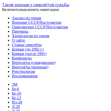
Такие разные у самолётов судьбы
Включить/выключить навигацию
Анализ по типам
Военные СССР/Постсоветия
Гражданские СССР/Постсоветия
Причины
Хронология по типам
О сайте
Старые самолёты
Боевые (до 1992 г.)
Боевые (после 1991)
Конфликты
Вертолёты (гражданские)
Вертолёты (военные)
Реестрологам
Воспоминания
3М
Бе-6
Бе-10
Бе-12
Ил-28
Л-29