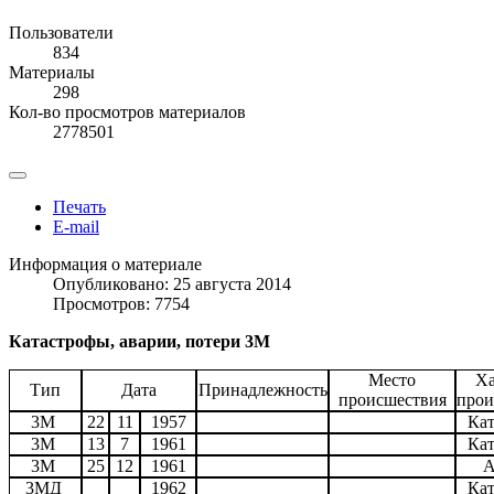
Пользователи
834
Материалы
298
Кол-во просмотров материалов
2778501
Печать
E-mail
Информация о материале
Опубликовано: 25 августа 2014
Просмотров: 7754
Катастрофы, аварии, потери 3М
Место
Ха
Тип
Дата
Принадлежность
происшествия
прои
3
М
22
11
1957
Кат
3
М
13
7
1961
Кат
3
М
25
12
1961
А
3
МД
1962
Кат