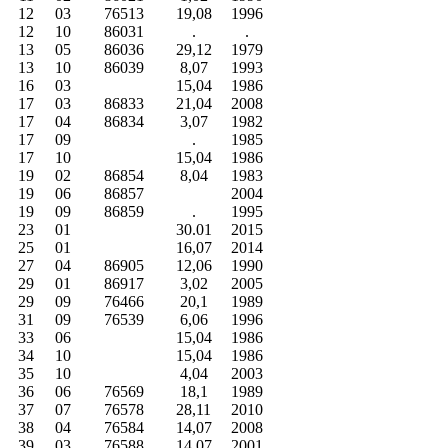
12
03
76513
19,08
1996
12
10
86031
.
.
13
05
86036
29,12
1979
13
10
86039
8,07
1993
16
03
15,04
1986
17
03
86833
21,04
2008
17
04
86834
3,07
1982
17
09
.
1985
17
10
15,04
1986
19
02
86854
8,04
1983
19
06
86857
2004
19
09
86859
.
1995
23
01
30.01
2015
25
01
16,07
2014
27
04
86905
12,06
1990
29
01
86917
3,02
2005
29
09
76466
20,1
1989
31
09
76539
6,06
1996
33
06
15,04
1986
34
10
15,04
1986
35
10
4,04
2003
36
06
76569
18,1
1989
37
07
76578
28,11
2010
38
04
76584
14,07
2008
39
03
76588
14,07
2001