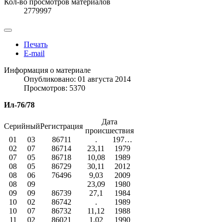
Кол-во просмотров материалов
2779997
Печать
E-mail
Информация о материале
Опубликовано: 01 августа 2014
Просмотров: 5370
Ил-76/78
Дата
Серийный
Регистрация
происшествия
01
03
86711
.
197…
02
07
86714
23,11
1979
07
05
86718
10,08
1989
08
05
86729
30,11
2012
08
06
76496
9,03
2009
08
09
23,09
1980
09
09
86739
27,1
1984
10
02
86742
.
1989
10
07
86732
11,12
1988
11
02
86021
1,02
1990